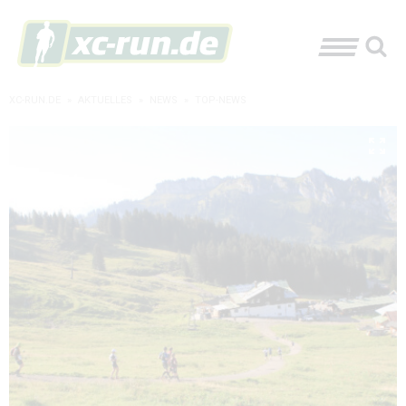
XC-RUN.DE
»
AKTUELLES
»
NEWS
»
TOP-NEWS