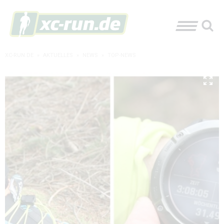
XC-RUN.DE
»
AKTUELLES
»
NEWS
»
TOP-NEWS