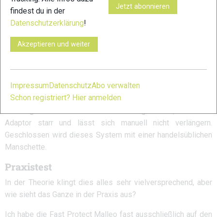
sockenähnlichen Aufbau, bei der auf Höhe des
Jetzt abonnieren
findest du in der
Außenknöchels die eigentliche Innovation dieses Systems
Datenschutzerklärung
!
angebracht ist. Der so genannte Adaptor wirkt wie ein
Sicherheitsgurt, der im Falle eines drohenden Umknickens
Akzeptieren und weiter
sofort blockiert und dieses verhindert. Halbwegs
nachvollziehen lässt sich die Wirkungsweise durch das
manuelle Ziehen am Adaptor. Mit langsam sich verstärkenden
Impressum
Datenschutz
Abo verwalten
Zug lässt sich dieser, einem starken Gummiband
Schon registriert? Hier anmelden
vergleichbar, in die Länge ziehen. Treten diese Kräfte jedoch
ruckartig und mit schneller Geschwindigkeit auf, bleibt der
Adaptor starr und lässt sich manuell nicht verlängern.
Geschlossen wird dieses System mit einer handelsüblichen
Manschette.
Praxistest
In der Theorie klingt dies alles sehr vielversprechend, aber
wie sieht das Ganze in der Praxis aus?
Ich habe die Fast Protect Malleo fast ausschließlich auf den