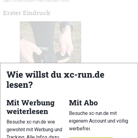
das Umknicken vermeiden soll.
Erster Eindruck
Wie willst du xc-run.de
lesen?
Mit Werbung
Mit Abo
weiterlesen
Besuche xc-run.de mit
Ausprobiert: Sportomedix Fast Protect Malleo © xc-run.de
eigenem Account und völlig
Besuche xc-run.de wie
werbefrei.
gewohnt mit Werbung und
Die etwas futuristisch anmutende Bandage hat einen
Tracking. Alle Infos dazu