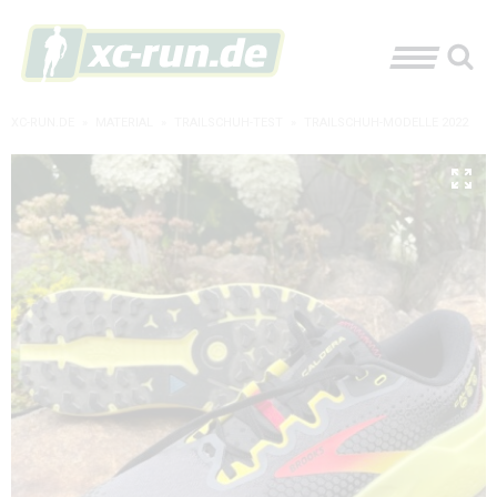
XC-RUN.DE
»
MATERIAL
»
TRAILSCHUH-TEST
»
TRAILSCHUH-MODELLE 2022