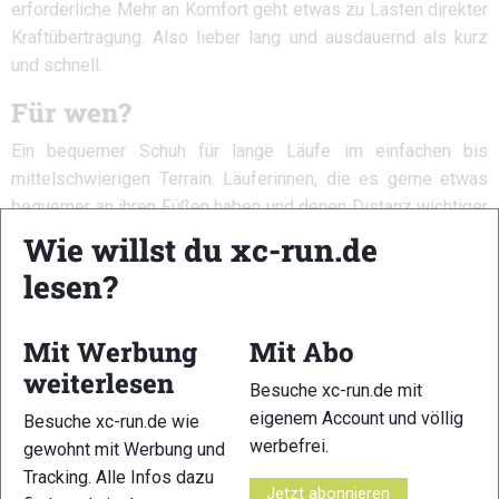
erforderliche Mehr an Komfort geht etwas zu Lasten direkter
Kraftübertragung. Also lieber lang und ausdauernd als kurz
und schnell.
Für wen?
Ein bequemer Schuh für lange Läufe im einfachen bis
mittelschwierigen Terrain. Läuferinnen, die es gerne etwas
bequemer an ihren Füßen haben und denen Distanz wichtiger
als Geschwindigkeit ist, werden ihre Freude mit dem Ultra
Wie willst du xc-run.de
100 haben.
lesen?
Weitere Informationen
Mit Werbung
Mit Abo
Zur Übersicht der Trailschuhmodelle 2022
weiterlesen
Besuche xc-run.de mit
Zur Klassifizierung
eigenem Account und völlig
Besuche xc-run.de wie
Trailschuh-ABC (Glossar)
werbefrei.
gewohnt mit Werbung und
Tracking. Alle Infos dazu
Jetzt abonnieren