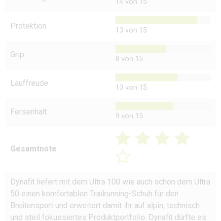
14 von 15
Protektion
13 von 15
Grip
8 von 15
Lauffreude
10 von 15
Fersenhalt
9 von 15
Gesamtnote
Dynafit liefert mit dem Ultra 100 wie auch schon dem Ultra
50 einen komfortablen Trailrunning-Schuh für den
Breitensport und erweitert damit ihr auf alpin, technisch
und steil fokussiertes Produktportfolio. Dynafit dürfte es