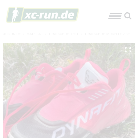
XC-RUN.DE
»
MATERIAL
»
TRAILSCHUH-TEST
»
TRAILSCHUH-MODELLE 2022