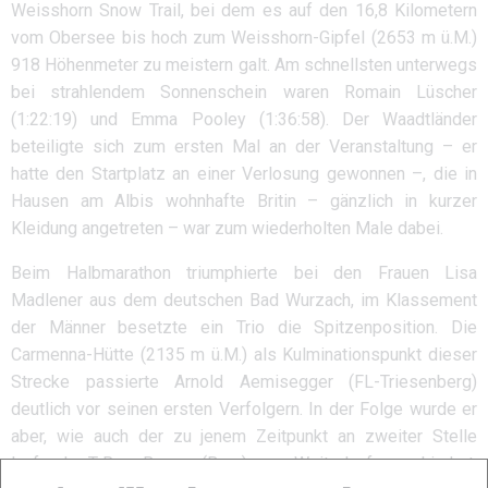
Weisshorn Snow Trail, bei dem es auf den 16,8 Kilometern
vom Obersee bis hoch zum Weisshorn-Gipfel (2653 m ü.M.)
918 Höhenmeter zu meistern galt. Am schnellsten unterwegs
bei strahlendem Sonnenschein waren Romain Lüscher
(1:22:19) und Emma Pooley (1:36:58). Der Waadtländer
beteiligte sich zum ersten Mal an der Veranstaltung – er
hatte den Startplatz an einer Verlosung gewonnen –, die in
Hausen am Albis wohnhafte Britin – gänzlich in kurzer
Kleidung angetreten – war zum wiederholten Male dabei.
Beim Halbmarathon triumphierte bei den Frauen Lisa
Madlener aus dem deutschen Bad Wurzach, im Klassement
der Männer besetzte ein Trio die Spitzenposition. Die
Carmenna-Hütte (2135 m ü.M.) als Kulminationspunkt dieser
Strecke passierte Arnold Aemisegger (FL-Triesenberg)
deutlich vor seinen ersten Verfolgern. In der Folge wurde er
aber, wie auch der zu jenem Zeitpunkt an zweiter Stelle
laufende T-Roy Brown (Bern), am Weiterlaufen gehindert.