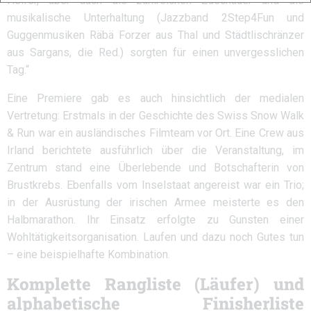
Helfer, aber auch die zahlreichen Zuschauer und die
musikalische Unterhaltung (Jazzband 2Step4Fun und
Guggenmusiken Räbä Forzer aus Thal und Städtlischränzer
aus Sargans, die Red.) sorgten für einen unvergesslichen
Tag.“
Eine Premiere gab es auch hinsichtlich der medialen
Vertretung: Erstmals in der Geschichte des Swiss Snow Walk
& Run war ein ausländisches Filmteam vor Ort. Eine Crew aus
Irland berichtete ausführlich über die Veranstaltung, im
Zentrum stand eine Überlebende und Botschafterin von
Brustkrebs. Ebenfalls vom Inselstaat angereist war ein Trio;
in der Ausrüstung der irischen Armee meisterte es den
Halbmarathon. Ihr Einsatz erfolgte zu Gunsten einer
Wohltätigkeitsorganisation. Laufen und dazu noch Gutes tun
– eine beispielhafte Kombination.
Komplette Rangliste (Läufer) und
alphabetische Finisherliste