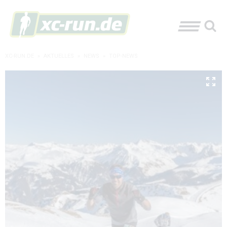
XC-RUN.DE
»
AKTUELLES
»
NEWS
»
TOP-NEWS