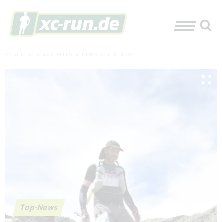
XC-RUN.DE
»
AKTUELLES
»
NEWS
»
TOP-NEWS
Top-News