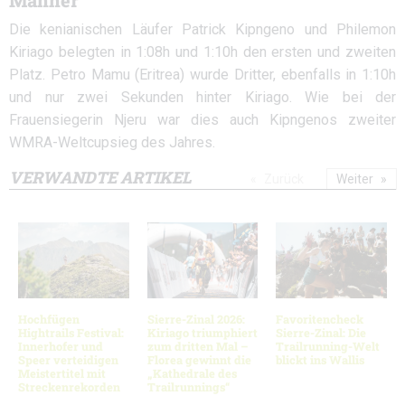
Männer
Die kenianischen Läufer Patrick Kipngeno und Philemon
Kiriago belegten in 1:08h und 1:10h den ersten und zweiten
Platz. Petro Mamu (Eritrea) wurde Dritter, ebenfalls in 1:10h
und nur zwei Sekunden hinter Kiriago. Wie bei der
Frauensiegerin Njeru war dies auch Kipngenos zweiter
WMRA-Weltcupsieg des Jahres.
VERWANDTE ARTIKEL
Zurück
Weiter
Hochfügen
Sierre-Zinal 2026:
Favoritencheck
Hightrails Festival:
Kiriago triumphiert
Sierre-Zinal: Die
Innerhofer und
zum dritten Mal –
Trailrunning-Welt
Speer verteidigen
Florea gewinnt die
blickt ins Wallis
Meistertitel mit
„Kathedrale des
Streckenrekorden
Trailrunnings“