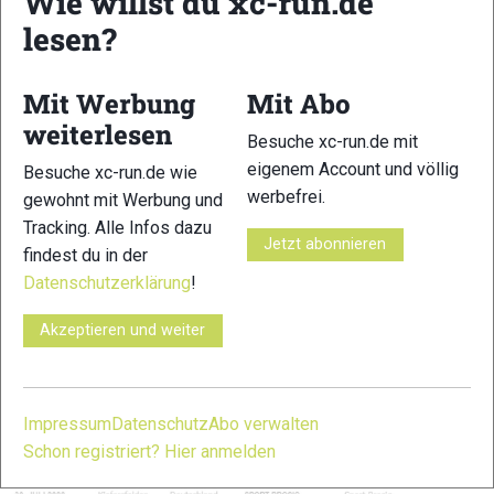
Wie willst du xc-run.de
Team der Outdoorphysios am Start
lesen?
An den beiden Terminen in Kiefersfelden und Regensburg
Mit Werbung
Mit Abo
wird das Team der
Outdoorphysios
ein speziell auf Läufer
ab- gestimmtes Aufwärmprogramm vorstellen und den
weiterlesen
Besuche xc-run.de mit
Teilnehmern Tipps und Tricks zum Thema Trail Running und
eigenem Account und völlig
Besuche xc-run.de wie
Training verraten, bevor es gemeinsam auf die Trails geht.
werbefrei.
gewohnt mit Werbung und
Die Teilnehmeranzahl der Laufgruppen ist beschränkt – die
Tracking. Alle Infos dazu
Anmeldung zur Trail2gether Tour ist ab sofort geöffnet. Die
Jetzt abonnieren
findest du in der
Trail2gether Events starten jeweils um 18 Uhr an den
Datenschutzerklärung
!
genannten Treffpunk- ten. Die Termine und Möglichkeit zur
Anmeldung gibt es
hier
.
Akzeptieren und weiter
Terminübersicht TRAIL2GETHER
2020
Impressum
Datenschutz
Abo verwalten
Schon registriert? Hier anmelden