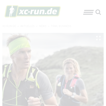
XC-RUN.DE
»
AKTUELLES
»
NEWS
»
TRAIL BUSINESS