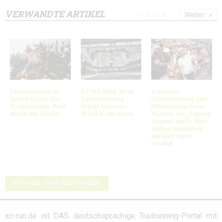
VERWANDTE ARTIKEL
Zurück
Weiter
Favoritencheck
GTWS 2026: Neue
Zwischen
Sierre-Zinal: Die
Teamwertung
Grenzleistung und
Trailrunning-Welt
bringt frischen
Medienmaschine:
blickt ins Wallis
Wind in die Serie
Warum die „Cyborg
Season“ mehr über
Aufmerksamkeit
als über Sport
erzählt
Schreibe einen Kommentar
xc-run.de ist DAS deutschsprachige Trailrunning-Portal mit