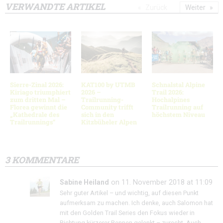
VERWANDTE ARTIKEL
Zurück
Weiter
Sierre-Zinal 2026:
KAT100 by UTMB
Schnalstal Alpine
Kiriago triumphiert
2026 –
Trail 2026:
zum dritten Mal –
Trailrunning-
Hochalpines
Florea gewinnt die
Community trifft
Trailrunning auf
„Kathedrale des
sich in den
höchstem Niveau
Trailrunnings“
Kitzbüheler Alpen
3 KOMMENTARE
Sabine Heiland
on 11. November 2018 at 11:09
Sehr guter Artikel – und wichtig, auf diesen Punkt
aufmerksam zu machen. Ich denke, auch Salomon hat
mit den Golden Trail Series den Fokus wieder in
Richtung kürzerer Rennen gelenkt – zurecht. Auch