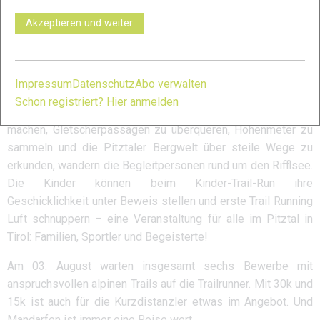
Webseite:
https://www.ultratrail.at
Akzeptieren und weiter
Erfahrungsberichte
Pitz Alpine Glacier Trail
Impressum
Datenschutz
Abo verwalten
Auch das Pitztal hat sich als wahre Trailrunnerdestination
Schon registriert? Hier anmelden
etabliert. Während sich die Trail-Sportler auf den Weg
machen, Gletscherpassagen zu überqueren, Höhenmeter zu
sammeln und die Pitztaler Bergwelt über steile Wege zu
erkunden, wandern die Begleitpersonen rund um den Rifflsee.
Die Kinder können beim Kinder-Trail-Run ihre
Geschicklichkeit unter Beweis stellen und erste Trail Running
Luft schnuppern – eine Veranstaltung für alle im Pitztal in
Tirol: Familien, Sportler und Begeisterte!
Am 03. August warten insgesamt sechs Bewerbe mit
anspruchsvollen alpinen Trails auf die Trailrunner. Mit 30k und
15k ist auch für die Kurzdistanzler etwas im Angebot. Und
Mandarfen ist immer eine Reise wert.