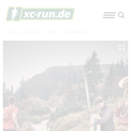
XC-RUN.DE
»
AKTUELLES
»
NEWS
»
TRAILRUNNING