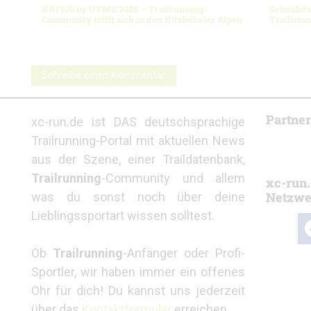
KAT100 by UTMB 2026 – Trailrunning-
Schnalsta
Community trifft sich in den Kitzbüheler Alpen
Trailrun
Schreibe einen Kommentar
Partne
xc-run.de ist DAS deutschsprachige
Trailrunning-Portal mit aktuellen News
aus der Szene, einer Traildatenbank,
Trailrunning
-Community und allem
xc-run.
Netzwe
was du sonst noch über deine
Lieblingssportart wissen solltest.
fa
Ob
Trailrunning
-Anfänger oder Profi-
Sportler, wir haben immer ein offenes
Ohr für dich! Du kannst uns jederzeit
über das
Kontaktformular
erreichen.