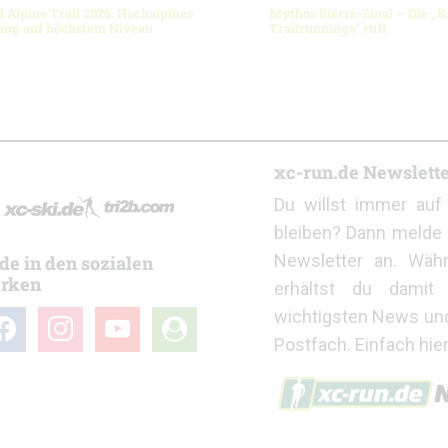
l Alpine Trail 2026: Hochalpines
Mythos Sierre-Zinal – Die „K
ning auf höchstem Niveau
Trailrunnings“ ruft
r
xc-run.de Newslett
Du willst immer au
bleiben? Dann melde 
Newsletter an. Wäh
de in den sozialen
rken
erhältst du damit 
wichtigsten News un
cebook
instagram
youtube
user-
Postfach. Einfach hie
circle