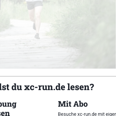
lst du xc-run.de lesen?
bung
Mit Abo
sen
Besuche xc-run.de mit eig