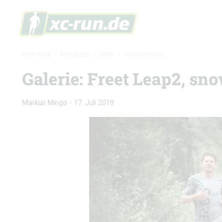
XC-RUN.DE
»
AKTUELLES
»
NEWS
»
TRAILRUNNING
Galerie: Freet Leap2, sn
Markus Mingo
-
17. Juli 2019