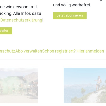
3
4
und völlig werbefrei.
de wie gewohnt mit
cking. Alle Infos dazu
Jetzt abonnieren
r
Datenschutzerklärung
!
weiter
7
8
enschutz
Abo verwalten
Schon registriert? Hier anmelden
Z