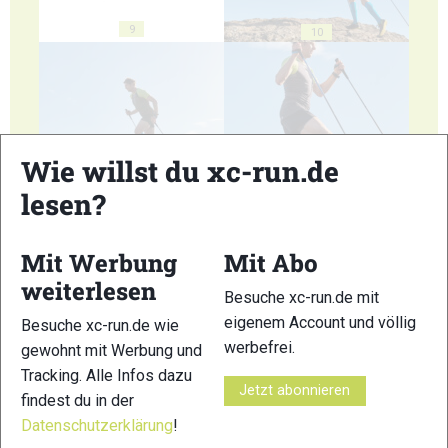
9
10
Wie willst du xc-run.de
11
12
lesen?
Mit Werbung
Mit Abo
weiterlesen
Besuche xc-run.de mit
eigenem Account und völlig
13
14
Besuche xc-run.de wie
werbefrei.
gewohnt mit Werbung und
Tracking. Alle Infos dazu
Jetzt abonnieren
findest du in der
Datenschutzerklärung
!