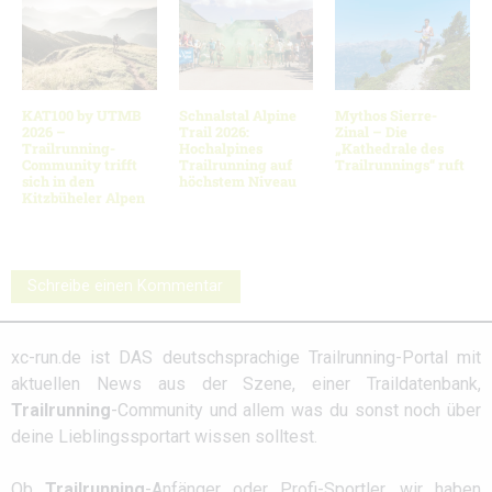
KAT100 by UTMB
Schnalstal Alpine
Mythos Sierre-
2026 –
Trail 2026:
Zinal – Die
Trailrunning-
Hochalpines
„Kathedrale des
Community trifft
Trailrunning auf
Trailrunnings“ ruft
sich in den
höchstem Niveau
Kitzbüheler Alpen
Schreibe einen Kommentar
xc-run.de ist DAS deutschsprachige Trailrunning-Portal mit
aktuellen News aus der Szene, einer Traildatenbank,
Trailrunning
-Community und allem was du sonst noch über
deine Lieblingssportart wissen solltest.
Ob
Trailrunning
-Anfänger oder Profi-Sportler, wir haben