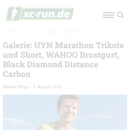
XC-RUN.DE
»
AKTUELLES
»
NEWS
»
TRAILRUNNING
Galerie: UYN Marathon Trikots
und Short, WAHOO Brustgurt,
Black Diamond Distance
Carbon
Markus Mingo
-
3. August 2020