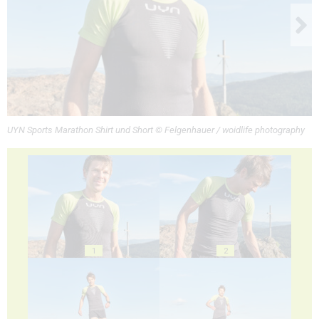
UYN Sports Marathon Shirt und Short © Felgenhauer / woidlife photography
1
2