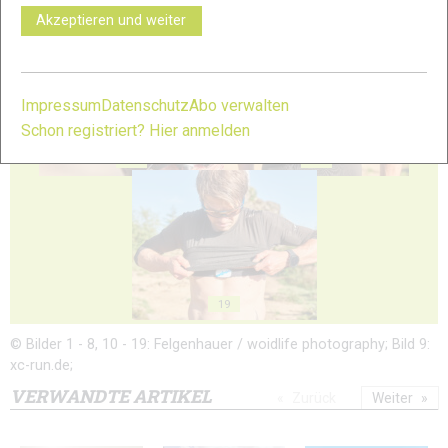
15
16
Akzeptieren und weiter
Impressum
Datenschutz
Abo verwalten
Schon registriert? Hier anmelden
17
18
19
© Bilder 1 - 8, 10 - 19: Felgenhauer / woidlife photography; Bild 9:
xc-run.de;
VERWANDTE ARTIKEL
Zurück
Weiter