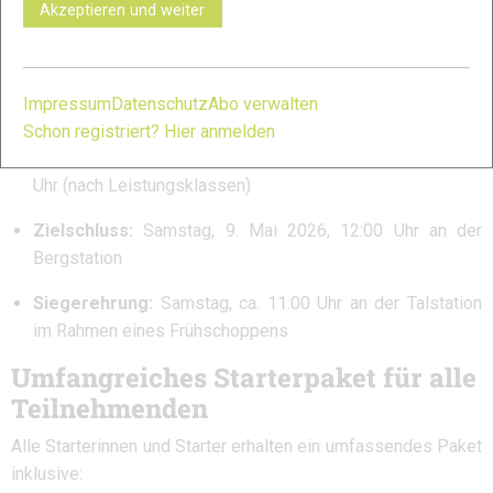
Akzeptieren und weiter
Überblick
Datum:
8.–9. Mai 2026
Impressum
Datenschutz
Abo verwalten
Ort:
Eckbauer, Garmisch-Partenkirchen
Schon registriert? Hier anmelden
Blockstarts:
Freitag, 8. Mai 2026 um 9:00, 9:15 und 9:30
Uhr (nach Leistungsklassen)
Zielschluss:
Samstag, 9. Mai 2026, 12:00 Uhr an der
Bergstation
Siegerehrung:
Samstag, ca. 11:00 Uhr an der Talstation
im Rahmen eines Frühschoppens
Umfangreiches Starterpaket für alle
Teilnehmenden
Alle Starterinnen und Starter erhalten ein umfassendes Paket
inklusive: