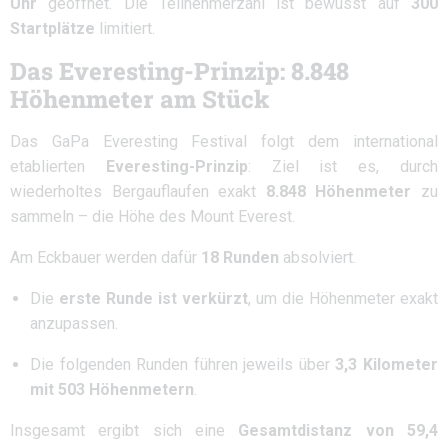
Uhr
geöffnet. Die Teilnehmerzahl ist bewusst auf
300
Startplätze
limitiert.
Das Everesting-Prinzip: 8.848
Höhenmeter am Stück
Das GaPa Everesting Festival folgt dem international
etablierten
Everesting-Prinzip
: Ziel ist es, durch
wiederholtes Bergauflaufen exakt
8.848 Höhenmeter
zu
sammeln – die Höhe des Mount Everest.
Am Eckbauer werden dafür
18 Runden
absolviert.
Die
erste Runde ist verkürzt
, um die Höhenmeter exakt
anzupassen.
Die folgenden Runden führen jeweils über
3,3 Kilometer
mit 503 Höhenmetern
.
Insgesamt ergibt sich eine
Gesamtdistanz von 59,4