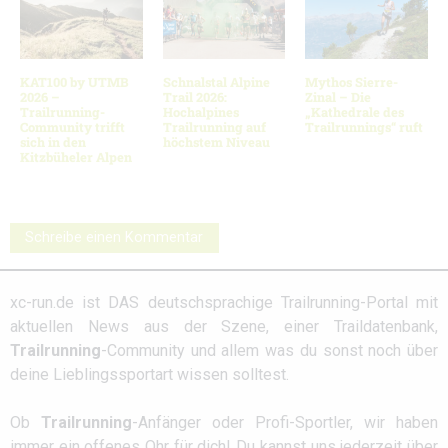
KAT100 by UTMB
Schnalstal Alpine
Mythos Sierre-
2026 –
Trail 2026:
Zinal – Die
Trailrunning-
Hochalpines
„Kathedrale des
Community trifft
Trailrunning auf
Trailrunnings“ ruft
sich in den
höchstem Niveau
Kitzbüheler Alpen
Schreibe einen Kommentar
xc-run.de ist DAS deutschsprachige Trailrunning-Portal mit
aktuellen News aus der Szene, einer Traildatenbank,
Trailrunning
-Community und allem was du sonst noch über
deine Lieblingssportart wissen solltest.
Ob
Trailrunning
-Anfänger oder Profi-Sportler, wir haben
immer ein offenes Ohr für dich! Du kannst uns jederzeit über