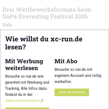
Drei Wettbewerbsformate beim
GaPa Everesting Festival 2026
Solo
59,4 km | 8.848 HM
Wie willst du xc-run.de
Eine Person absolviert die komplette Distanz alleine.
lesen?
2er-Staffel
59,4 km | 8.848 HM
Mit Werbung
Mit Abo
Zwei Teilnehmende teilen sich die 18 Runden flexibel auf. Es
weiterlesen
ist immer nur ein Teammitglied gleichzeitig auf der Strecke.
Besuche xc-run.de mit
eigenem Account und völlig
Besuche xc-run.de wie
3er-Staffel
werbefrei.
gewohnt mit Werbung und
59,4 km | 8.848 HM
Tracking. Alle Infos dazu
Drei Teilnehmende teilen sich die Runden frei ein – auch hier
Jetzt abonnieren
findest du in der
läuft stets nur eine Person.
Datenschutzerklärung
!
Organisatorische Eckdaten im