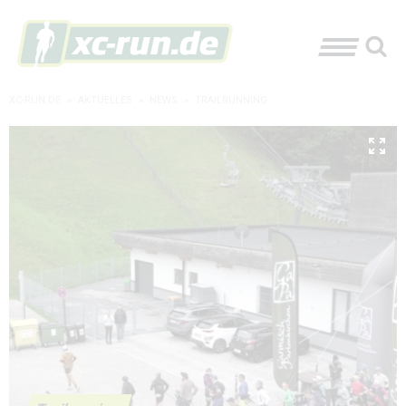
XC-RUN.DE
»
AKTUELLES
»
NEWS
»
TRAILRUNNING