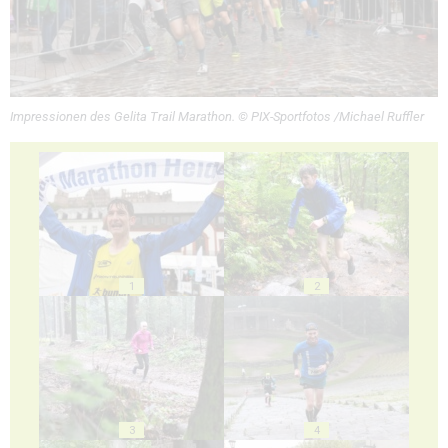
Impressionen des Gelita Trail Marathon. © PIX-Sportfotos /Michael Ruffler
1
2
3
4