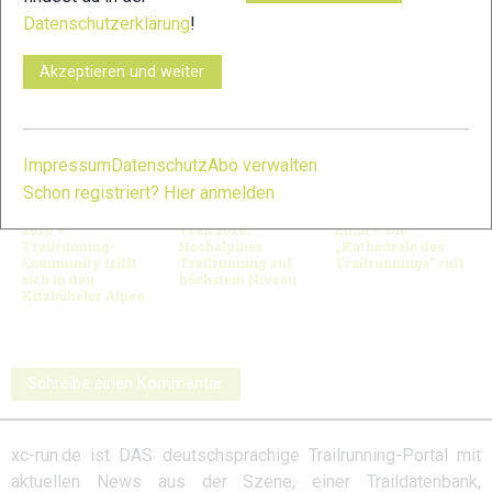
© Bilder 1 - 9: PIX-Sportfotos /Michael Ruffler;
Datenschutzerklärung
!
VERWANDTE ARTIKEL
Zurück
Weiter
Akzeptieren und weiter
Impressum
Datenschutz
Abo verwalten
Schon registriert? Hier anmelden
KAT100 by UTMB
Schnalstal Alpine
Mythos Sierre-
2026 –
Trail 2026:
Zinal – Die
Trailrunning-
Hochalpines
„Kathedrale des
Community trifft
Trailrunning auf
Trailrunnings“ ruft
sich in den
höchstem Niveau
Kitzbüheler Alpen
Schreibe einen Kommentar
xc-run.de ist DAS deutschsprachige Trailrunning-Portal mit
aktuellen News aus der Szene, einer Traildatenbank,