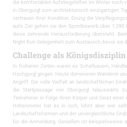
die komfortablen Aufstiegshilfen im Winter noch
in Obergurgl zum architektonisch einzigartigen To
vertrauen ihrer Kondition. Einzig die Verpflegung
aufs Ziel gehen sie den Sprintbewerb über 1.280 H
diese zehrende Herausforderung übersteht. Bei
Night-Run Gelegenheit zum Austausch, bevor sie di
Challenge als Königsdisziplin
In früheren Zeiten waren es Schafbauern, Händl
Hochgurgl gingen. Heute dominieren Wanderer und
Angriff. Die volle Vielfalt an landschaftlichen Ei
die Startpassage von Obergurgl talauswärts zu
Teilnehmer in Folge ihren Körper und Geist einer
Höhenmeter hat es in sich, lohnt aber wie selte
Landschaftsformen und der unvergleichliche Endor
für die Anmeldung. Genießen ist beispielsweise