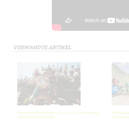
VERWANDTE ARTIKEL
Favoritencheck Sierre-Zinal: Die Trailrunning-
Schnalsta
Welt blickt ins Wallis
Trailrun