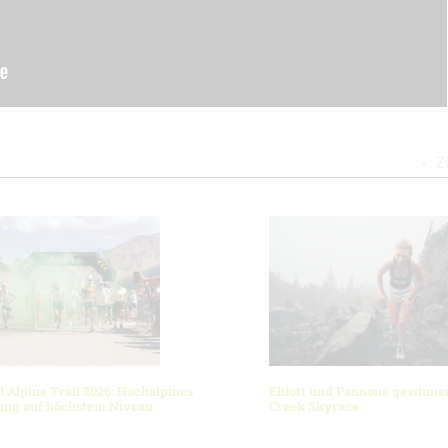
Z
l Alpine Trail 2026: Hochalpines
Elliott und Pannone gewinnen
ning auf höchstem Niveau
Creek Skyrace