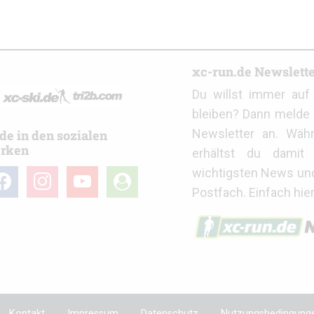
r
xc-run.de Newslett
Du willst immer au
bleiben? Dann melde 
Newsletter an. Wäh
de in den sozialen
rken
erhältst du damit 
wichtigsten News un
cebook
instagram
youtube
user-
Postfach. Einfach hie
circle
Kontakt
Impressum
Datenschutz
Nutzungsbedingung