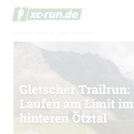
XC-RUN.DE
»
AKTUELLES
»
NEWS
»
TOP-NEWS
Gletscher Trailrun:
Laufen am Limit im
hinteren Ötztal