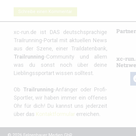
Schreibe einen Kommentar
Partne
xc-run.de ist DAS deutschsprachige
Trailrunning-Portal mit aktuellen News
aus der Szene, einer Traildatenbank,
Trailrunning
-Community und allem
xc-run.
Netzwe
was du sonst noch über deine
Lieblingssportart wissen solltest.
fa
Ob
Trailrunning
-Anfänger oder Profi-
Sportler, wir haben immer ein offenes
Ohr für dich! Du kannst uns jederzeit
über das
Kontaktformular
erreichen.
© 2026 Felgenhauer Medien GbR