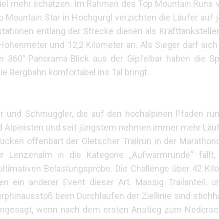
 viel mehr schätzen. Im Rahmen des Top Mountain Runs
p Mountain Star in Hochgurgl verzichten die Läufer auf j
sstationen entlang der Strecke dienen als Krafttankstell
öhenmeter und 12,2 Kilometer an. Als Sieger darf sich 
m 360°-Panorama-Blick aus der Gipfelbar haben die S
e Bergbahn komfortabel ins Tal bringt.
er und Schmuggler, die auf den hochalpinen Pfaden ru
 Alpinisten und seit jüngstem nehmen immer mehr Läufe
ndrücken offenbart der Gletscher Trailrun in der Maratho
r Lenzenalm in die Kategorie „Aufwärmrunde“ fällt,
 ultimativen Belastungsprobe. Die Challenge über 42 Ki
n ein anderer Event dieser Art. Massig Trailanteil, un
phinausstoß beim Durchlaufen der Ziellinie sind stich
 angesagt, wenn nach dem ersten Anstieg zum Nedersee