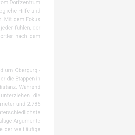
 vom Dorfzentrum
egliche Hilfe und
en. Mit dem Fokus
jeder fühlen, der
portler nach dem
nd um Obergurgl-
r die Etappen in
ndistanz. Während
 unterziehen die
lometer und 2.785
terschiedlichste
haltige Argumente
 der weitläufige