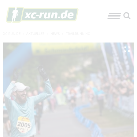
XC-RUN.DE
»
AKTUELLES
»
NEWS
»
TRAILRUNNING