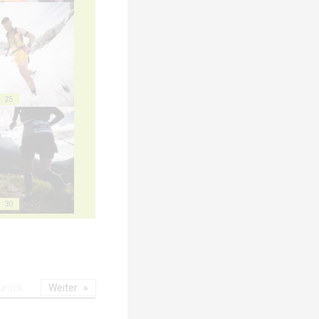
25
30
urück
Weiter