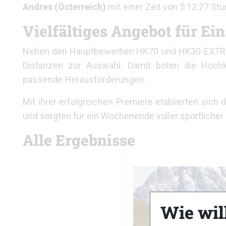
Andres (Österreich)
mit einer Zeit von 5:12:27 St
Vielfältiges Angebot für Ein
Neben den Hauptbewerben HK70 und HK30-EXTR
Distanzen zur Auswahl. Damit boten die Hochkö
passende Herausforderungen.
Mit ihrer erfolgreichen Premiere etablierten sich 
und sorgten für ein Wochenende voller sportliche
Alle Ergebnisse
Wie wil