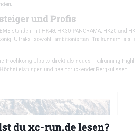
unden.
steiger und Profis
EME standen mit HK48, HK30-PANORAMA, HK20 und HK
nig Ultraks sowohl ambitionierten Trailrunnern als 
die Hochkönig Ultraks direkt als neues Trailrunning-Highl
r Höchstleistungen und beeindruckender Bergkulissen.
lst du xc-run.de lesen?