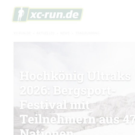
XC-RUN.DE
»
AKTUELLES
»
NEWS
»
TRAILRUNNING
Hochkönig Ultraks
2026: Bergsport-
Festival mit
Teilnehmern aus 4
Nationen