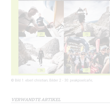
21
22
26
27
© Bild 1: eberl christian; Bilder 2 - 30: peakpixelcafe;
VERWANDTE ARTIKEL