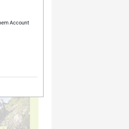
enem Account
5