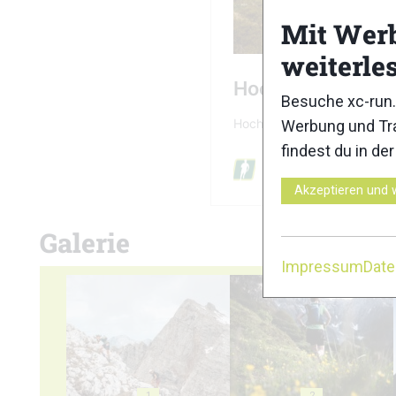
Mit Wer
weiterle
Besuche xc-run.
Werbung und Tra
findest du in de
Akzeptieren und 
Galerie
Impressum
Dat
1
2