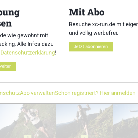
bung
Mit Abo
sen
Besuche xc-run.de mit eig
und völlig werbefrei.
de wie gewohnt mit
cking. Alle Infos dazu
Jetzt abonnieren
r
Datenschutzerklärung
!
weiter
enschutz
Abo verwalten
Schon registriert? Hier anmelden
3
4