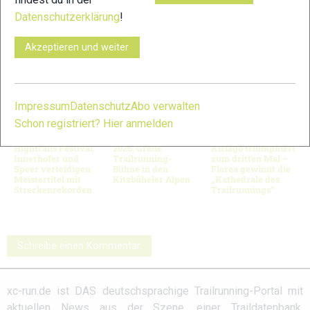
© Bild 4: Christian Mayer;
Datenschutzerklärung
!
VERWANDTE ARTIKEL
Zurück
Weiter
Akzeptieren und weiter
Impressum
Datenschutz
Abo verwalten
Schon registriert? Hier anmelden
Hochfügen
KAT100 by UTMB
Sierre-Zinal 2026:
Hightrails Festival:
2026: Große
Kiriago triumphiert
Innerhofer und
Trailrunning-
zum dritten Mal –
Speer verteidigen
Bühne in den
Florea gewinnt die
Meistertitel mit
Kitzbüheler Alpen
„Kathedrale des
Streckenrekorden
Trailrunnings“
Schreibe einen Kommentar
xc-run.de ist DAS deutschsprachige Trailrunning-Portal mit
aktuellen News aus der Szene, einer Traildatenbank,