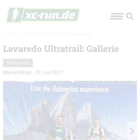
XC-RUN.DE
»
AKTUELLES
»
NEWS
»
TRAILRUNNING
Lavaredo Ultratrail: Gallerie
Trailrunning
Markus Mingo
-
29. Juni 2017