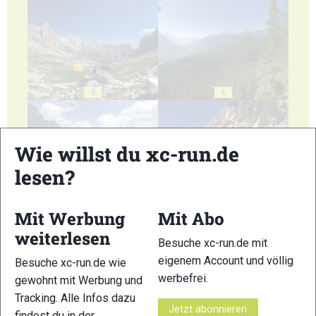
5
6
Wie willst du xc-run.de
lesen?
7
8
Mit Werbung
Mit Abo
weiterlesen
Besuche xc-run.de mit
eigenem Account und völlig
Besuche xc-run.de wie
werbefrei.
gewohnt mit Werbung und
9
Tracking. Alle Infos dazu
Jetzt abonnieren
findest du in der