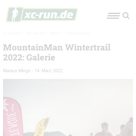
XC-RUN.DE
»
AKTUELLES
»
NEWS
»
TRAILRUNNING
MountainMan Wintertrail
2022: Galerie
Markus Mingo
-
14. März 2022