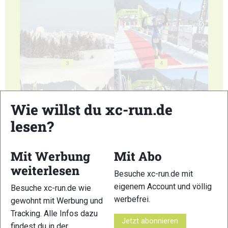
3
4
Wie willst du xc-run.de
lesen?
5
6
Mit Werbung
Mit Abo
weiterlesen
Besuche xc-run.de mit
eigenem Account und völlig
Besuche xc-run.de wie
werbefrei.
gewohnt mit Werbung und
7
8
Tracking. Alle Infos dazu
Jetzt abonnieren
findest du in der