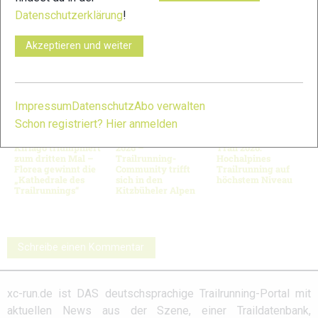
© Bilder 1 - 8: mountainman.de;
Datenschutzerklärung
!
VERWANDTE ARTIKEL
Zurück
Weiter
Akzeptieren und weiter
Impressum
Datenschutz
Abo verwalten
Schon registriert? Hier anmelden
Sierre-Zinal 2026:
KAT100 by UTMB
Schnalstal Alpine
Kiriago triumphiert
2026 –
Trail 2026:
zum dritten Mal –
Trailrunning-
Hochalpines
Florea gewinnt die
Community trifft
Trailrunning auf
„Kathedrale des
sich in den
höchstem Niveau
Trailrunnings“
Kitzbüheler Alpen
Schreibe einen Kommentar
xc-run.de ist DAS deutschsprachige Trailrunning-Portal mit
aktuellen News aus der Szene, einer Traildatenbank,