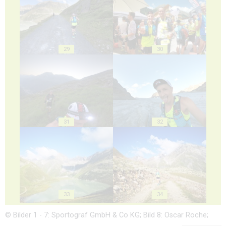
29
30
31
32
33
34
© Bilder 1 - 7: Sportograf GmbH & Co KG; Bild 8: Oscar Roche;