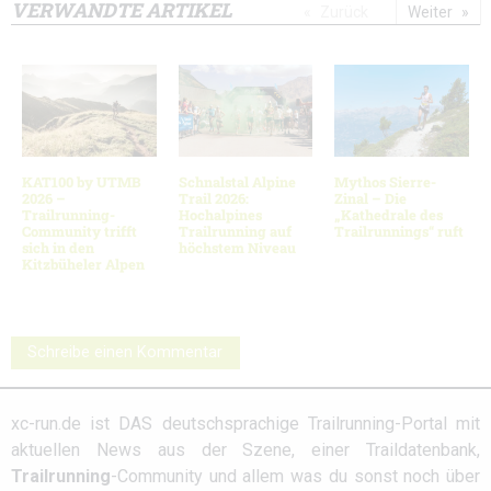
VERWANDTE ARTIKEL
Zurück
Weiter
KAT100 by UTMB
Schnalstal Alpine
Mythos Sierre-
2026 –
Trail 2026:
Zinal – Die
Trailrunning-
Hochalpines
„Kathedrale des
Community trifft
Trailrunning auf
Trailrunnings“ ruft
sich in den
höchstem Niveau
Kitzbüheler Alpen
Schreibe einen Kommentar
xc-run.de ist DAS deutschsprachige Trailrunning-Portal mit
aktuellen News aus der Szene, einer Traildatenbank,
Trailrunning
-Community und allem was du sonst noch über