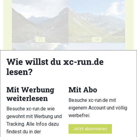
17
18
Wie willst du xc-run.de
lesen?
19
20
Mit Werbung
Mit Abo
weiterlesen
Besuche xc-run.de mit
eigenem Account und völlig
Besuche xc-run.de wie
werbefrei.
gewohnt mit Werbung und
Tracking. Alle Infos dazu
21
22
Jetzt abonnieren
findest du in der