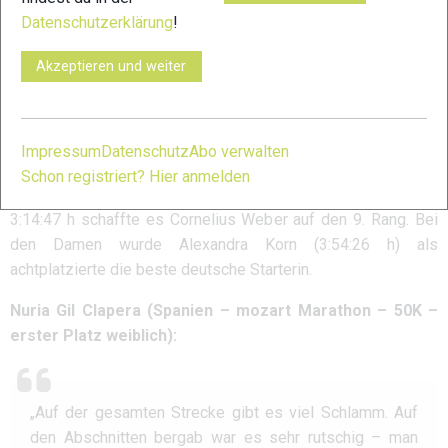
konnte. Auch Florian Beck (3:21:37 h) schaffte noch den
Datenschutzerklärung
!
Sprung in die Top Ten Wertung. Auch zwei Läuferinnen finden
Akzeptieren und weiter
wir in den Top Ten der Damenwertung. Platz 5 sicherte sich
Severine Petersen (3:51:56 h) und Michaela Wolf (4: 04:12 h)
landete auf dem 8. Rang.
Impressum
Datenschutz
Abo verwalten
Mit Platz 4 hat Lukas Kroiss in einer Zeit von 3:08:06 h auf
Schon registriert? Hier anmelden
der Mozart light Strecke das Podest knapp verpasst. In
3:14:47 h schaffte es Cornelius Weber auf den 9. Rang. Bei
den Damen wurde Alexandra Korn (3:54:26 h) als
achtplatzierte die beste deutsche Starterin.
Nuria Gil Clapera (Spanien – mozart Marathon – 50K –
erster Platz weiblich):
„Auf der gesamten Strecke gibt es viel Schlamm. Auf
den Abschnitten bergab war es sehr rutschig – man