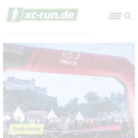
XC-RUN.DE
»
AKTUELLES
»
NEWS
»
TRAILRUNNING
Trailrunning