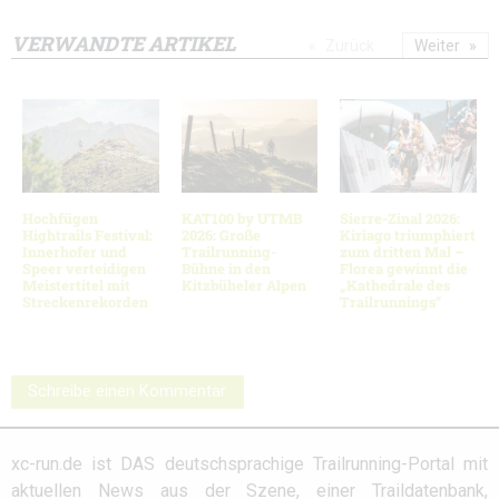
VERWANDTE ARTIKEL
Zurück
Weiter
Hochfügen
KAT100 by UTMB
Sierre-Zinal 2026:
Hightrails Festival:
2026: Große
Kiriago triumphiert
Innerhofer und
Trailrunning-
zum dritten Mal –
Speer verteidigen
Bühne in den
Florea gewinnt die
Meistertitel mit
Kitzbüheler Alpen
„Kathedrale des
Streckenrekorden
Trailrunnings“
Schreibe einen Kommentar
xc-run.de ist DAS deutschsprachige Trailrunning-Portal mit
aktuellen News aus der Szene, einer Traildatenbank,