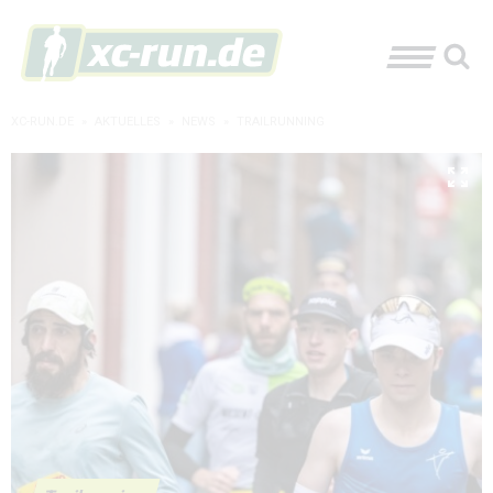
XC-RUN.DE
»
AKTUELLES
»
NEWS
»
TRAILRUNNING