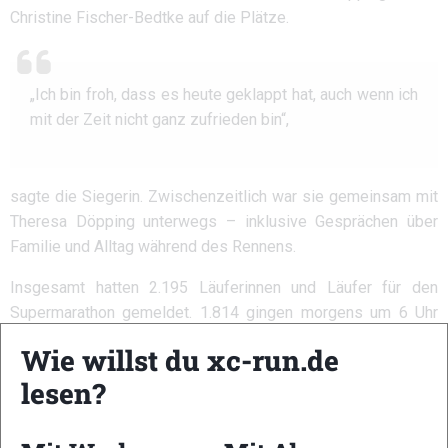
Christine Fischer-Bedtke auf die Plätze.
„Ich bin froh, dass es heute geklappt hat, auch wenn ich
mit der Zeit nicht ganz zufrieden bin“,
sagte die Siegerin. Zwischenzeitlich war sie gemeinsam mit
Theresa Döpping unterwegs – inklusive Gesprächen über
Familie und Alltag während des Rennens.
Insgesamt hatten 2.195 Läuferinnen und Läufer für den
Supermarathon gemeldet. 1.814 gingen morgens um 6 Uhr
bei nur fünf Grad in Eisenach an den Start.
Wie willst du xc-run.de
Florian Bochert gewinnt erstmals
lesen?
den Halbmarathon
Auch auf der Halbmarathonstrecke gab es emotionale Sieger.