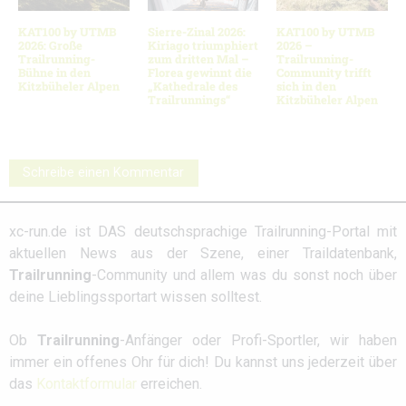
KAT100 by UTMB
Sierre-Zinal 2026:
KAT100 by UTMB
2026: Große
Kiriago triumphiert
2026 –
Trailrunning-
zum dritten Mal –
Trailrunning-
Bühne in den
Florea gewinnt die
Community trifft
Kitzbüheler Alpen
„Kathedrale des
sich in den
Trailrunnings“
Kitzbüheler Alpen
Schreibe einen Kommentar
xc-run.de ist DAS deutschsprachige Trailrunning-Portal mit
aktuellen News aus der Szene, einer Traildatenbank,
Trailrunning
-Community und allem was du sonst noch über
deine Lieblingssportart wissen solltest.
Ob
Trailrunning
-Anfänger oder Profi-Sportler, wir haben
immer ein offenes Ohr für dich! Du kannst uns jederzeit über
das
Kontaktformular
erreichen.