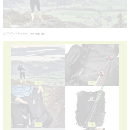
© Felgenhauer / xc-run.de
1
2
3
4