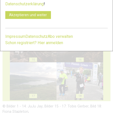
Datenschutzerklärung
!
Akzeptieren und weiter
13
14
Impressum
Datenschutz
Abo verwalten
Schon registriert? Hier anmelden
15
16
17
18
© Bilder 1 - 14: JuJu Jay; Bilder 15 - 17: Tobis Gerber; Bild 18:
Fiona Stapleton;