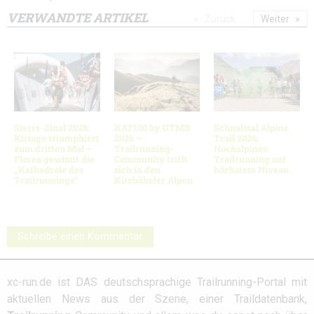
VERWANDTE ARTIKEL
Zurück
Weiter
Sierre-Zinal 2026:
KAT100 by UTMB
Schnalstal Alpine
Kiriago triumphiert
2026 –
Trail 2026:
zum dritten Mal –
Trailrunning-
Hochalpines
Florea gewinnt die
Community trifft
Trailrunning auf
„Kathedrale des
sich in den
höchstem Niveau
Trailrunnings“
Kitzbüheler Alpen
Schreibe einen Kommentar
xc-run.de ist DAS deutschsprachige Trailrunning-Portal mit
aktuellen News aus der Szene, einer Traildatenbank,