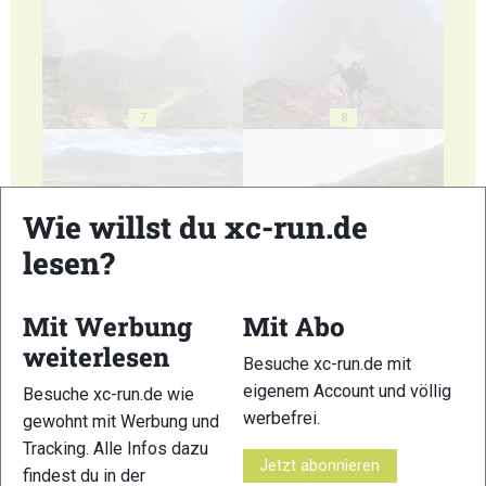
7
8
Wie willst du xc-run.de
lesen?
9
10
Mit Werbung
Mit Abo
weiterlesen
Besuche xc-run.de mit
eigenem Account und völlig
Besuche xc-run.de wie
werbefrei.
gewohnt mit Werbung und
11
12
Tracking. Alle Infos dazu
Jetzt abonnieren
findest du in der