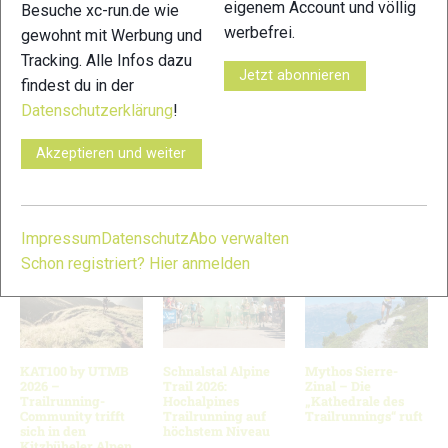
eigenem Account und völlig
Besuche xc-run.de wie
werbefrei.
gewohnt mit Werbung und
Tracking. Alle Infos dazu
Jetzt abonnieren
findest du in der
11
12
Datenschutzerklärung
!
© Bilder 1 - 5: Suunto; Bild 6: xc-run.de; Bilder 7 - 10: Felgenhauer /
Akzeptieren und weiter
xc-run.de; Bilder 11 - 12: Marco Felgenhauer / woidlife
photography;
VERWANDTE ARTIKEL
Zurück
Weiter
Impressum
Datenschutz
Abo verwalten
Schon registriert? Hier anmelden
KAT100 by UTMB
Schnalstal Alpine
Mythos Sierre-
2026 –
Trail 2026:
Zinal – Die
Trailrunning-
Hochalpines
„Kathedrale des
Community trifft
Trailrunning auf
Trailrunnings“ ruft
sich in den
höchstem Niveau
Kitzbüheler Alpen