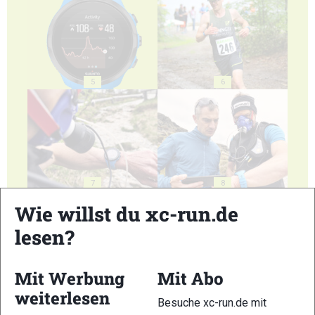
5
6
7
8
Wie willst du xc-run.de
lesen?
Mit Werbung
Mit Abo
9
10
weiterlesen
Besuche xc-run.de mit