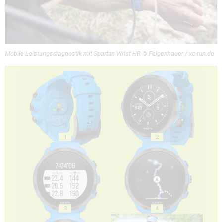
Mobile Leistungsdiagnostik mit Spartan Wrist HR © Felgenhauer / xc-run.de
1
2
3
4