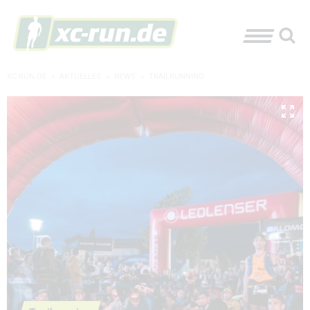
XC-RUN.DE
»
AKTUELLES
»
NEWS
»
TRAILRUNNING