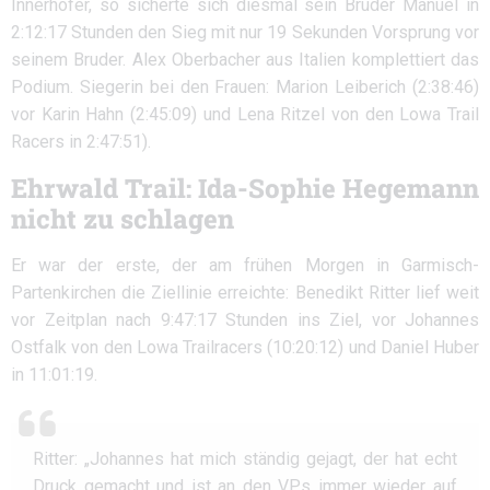
Innerhofer, so sicherte sich diesmal sein Bruder Manuel in
2:12:17 Stunden den Sieg mit nur 19 Sekunden Vorsprung vor
seinem Bruder. Alex Oberbacher aus Italien komplettiert das
Podium. Siegerin bei den Frauen: Marion Leiberich (2:38:46)
vor Karin Hahn (2:45:09) und Lena Ritzel von den Lowa Trail
Racers in 2:47:51).
Ehrwald Trail: Ida-Sophie Hegemann
nicht zu schlagen
Er war der erste, der am frühen Morgen in Garmisch-
Partenkirchen die Ziellinie erreichte: Benedikt Ritter lief weit
vor Zeitplan nach 9:47:17 Stunden ins Ziel, vor Johannes
Ostfalk von den Lowa Trailracers (10:20:12) und Daniel Huber
in 11:01:19.
Ritter: „Johannes hat mich ständig gejagt, der hat echt
Druck gemacht und ist an den VPs immer wieder auf