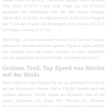
dieser Rolle voll gerecht: Die beiden adidas Terrex Athleten
Sven Koch (3:37:27 ) und Holly Page aus UK (4:13:52)
gewannen den Mittenwald Trail. Bei den Herren belegten
Jakob Milz (4:02:00) und Max Seybold (4:04:15) die Ränge 2
und 3, bei den Frauen die Norwegerin Nora Serres (4:32:10)
vor Sophie Lechner (4:37:34).
Holly Page: „Es war toll wieder hier beim ZUT zu sein. Ich war
überrascht und habe mich den ganzen Tag über super gefühlt.
Die Cheering Crew war klasse und auch die tolle Landschaft
und die grandiosen Aussichten habe ich extrem genossen.“
Grainau Trail: Top Speed von Moritz
auf der Heide
Kaum mehr als eine Stunde hat es nur gedauert, bis Moritz
auf der Heide beim Grainau Trail in 1:06:28 Stunden über die
Ziellinie rauschte. Zweiter wurde der Australier Vlad Ixl mit
einem Rückstand von knapp fünf Minuten, vor Benedikt
Rindle vom Scarpa Youth Team. Das Frauenrennen dominierte