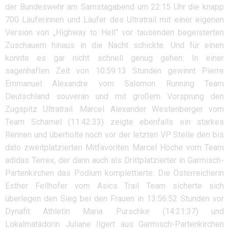
der Bundeswehr am Samstagabend um 22:15 Uhr die knapp
700 Läuferinnen und Läufer des Ultratrail mit einer eigenen
Version von „Highway to Hell“ vor tausenden begeisterten
Zuschauern hinaus in die Nacht schickte. Und für einen
konnte es gar nicht schnell genug gehen: In einer
sagenhaften Zeit von 10:59:13 Stunden gewinnt Pierre
Emmanuel Alexandre vom Salomon Running Team
Deutschland souverän und mit großem Vorsprung den
Zugspitz Ultratrail. Marcel Alexander Westenberger vom
Team Schamel (11:42:33) zeigte ebenfalls ein starkes
Rennen und überholte noch vor der letzten VP Stelle den bis
dato zweitplatzierten Mitfavoriten Marcel Höche vom Team
adidas Terrex, der dann auch als Drittplatzierter in Garmisch-
Partenkirchen das Podium komplettierte. Die Österreicherin
Esther Fellhofer vom Asics Trail Team sicherte sich
überlegen den Sieg bei den Frauen in 13:56:52 Stunden vor
Dynafit Athletin Maria Purschke (14:21:37) und
Lokalmatadorin Juliane Ilgert aus Garmisch-Partenkirchen