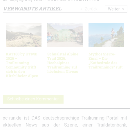
VERWANDTE ARTIKEL
Zurück
Weiter
KAT100 by UTMB
Schnalstal Alpine
Mythos Sierre-
2026 –
Trail 2026:
Zinal – Die
Trailrunning-
Hochalpines
„Kathedrale des
Community trifft
Trailrunning auf
Trailrunnings“ ruft
sich in den
höchstem Niveau
Kitzbüheler Alpen
Schreibe einen Kommentar
xc-run.de ist DAS deutschsprachige Trailrunning-Portal mit
aktuellen News aus der Szene, einer Traildatenbank,