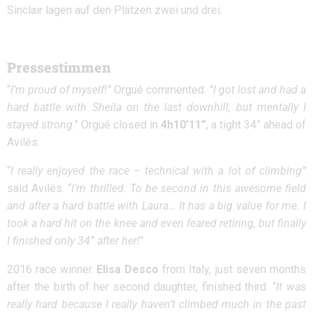
Sinclair lagen auf den Plätzen zwei und drei.
Pressestimmen
“
I’m proud of myself!”
Orgué commented.
”I got lost and had a
hard battle with Sheila on the last downhill, but mentally I
stayed strong
.” Orgué closed in
4h10’11”
, a tight 34” ahead of
Avilés.
“
I really enjoyed the race – technical with a lot of climbing”
said Avilés. “
I’m thrilled. To be second in this awesome field
and after a hard battle with Laura… It has a big value for me. I
took a hard hit on the knee and even feared retiring, but finally
I finished only 34” after her!
”
2016 race winner
Elisa Desco
from Italy, just seven months
after the birth of her second daughter, finished third. “
It was
really hard because I really haven’t climbed much in the past