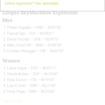
ever done! It’s an incredible result!”
Schon registriert? Hier anmelden
Livigno SkyMarathon
Ergebnisse
Men
Petter Engdahl – SWE – 3h33’36”
Pascal Egli – SUI – 3h38’01”
David Sinclair – USA – 3h39’16”
Marc Casal Mir – AND – 3h40’38”
Cristian Minoggio – ITA – 3h42’59”
Women
Laura Orgué – ESP – 4h10’11”
Sheila Aviles – ESP – 4h10’45”
Elisa Desco – ITA – 4h19’45”
Lina El Kott – SWE – 4h21’49”
Holly Page – GBR – 4h24’08”
Ergebnislink