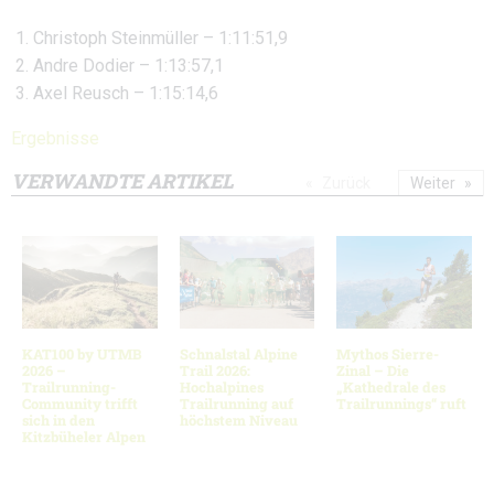
Christoph Steinmüller – 1:11:51,9
Andre Dodier – 1:13:57,1
Axel Reusch – 1:15:14,6
Ergebnisse
VERWANDTE ARTIKEL
Zurück
Weiter
KAT100 by UTMB
Schnalstal Alpine
Mythos Sierre-
2026 –
Trail 2026:
Zinal – Die
Trailrunning-
Hochalpines
„Kathedrale des
Community trifft
Trailrunning auf
Trailrunnings“ ruft
sich in den
höchstem Niveau
Kitzbüheler Alpen