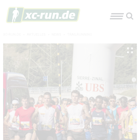
XC-RUN.DE
»
AKTUELLES
»
NEWS
»
TRAILRUNNING