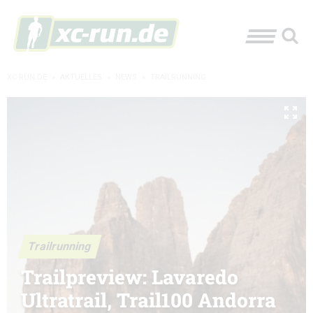
XC-RUN.DE
»
AKTUELLES
»
NEWS
»
TRAILRUNNING
Trailrunning
Trailpreview: Lavaredo
Ultratrail, Trail100 Andorra