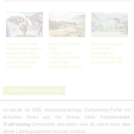
Sierre-Zinal 2026:
KAT100 by UTMB
Schnalstal Alpine
Kiriago triumphiert
2026 –
Trail 2026:
zum dritten Mal –
Trailrunning-
Hochalpines
Florea gewinnt die
Community trifft
Trailrunning auf
„Kathedrale des
sich in den
höchstem Niveau
Trailrunnings“
Kitzbüheler Alpen
Schreibe einen Kommentar
xc-run.de ist DAS deutschsprachige Trailrunning-Portal mit
aktuellen News aus der Szene, einer Traildatenbank,
Trailrunning
-Community und allem was du sonst noch über
deine Lieblingssportart wissen solltest.