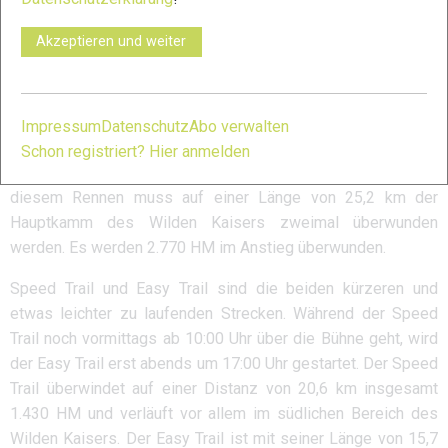
bewältigt werden. Der Marathon ist Bestandteil des
Österreichischen Trailrunning Cups 2022 und fließt in die
Akzeptieren und weiter
Gesamtwertung ein. Um bei diesem Lauf starten zu dürfen,
muss der Nachweis eines 3- Punkte Rennens erbracht
werden.
Impressum
Datenschutz
Abo verwalten
Um 08:30 Uhr geht es weiter mit dem Kaiserkrone Skyrace
Schon registriert? Hier anmelden
das fester Bestandteil der Skyrunner Austrian Series ist. Bei
diesem Rennen muss auf einer Länge von 25,2 km der
Hauptkamm des Wilden Kaisers zweimal überwunden
werden. Es werden 2.770 HM im Anstieg überwunden.
Speed Trail und Easy Trail sind die beiden kürzeren und
etwas leichter zu laufenden Strecken. Während der Speed
Trail noch vormittags ab 10:00 Uhr über die Bühne geht, wird
der Easy Trail erst abends um 17:00 Uhr gestartet. Der Speed
Trail überwindet auf einer Distanz von 20,6 km insgesamt
1.430 HM und verläuft vor allem im südlichen Bereich des
Wilden Kaisers. Der Easy Trail ist mit seiner Länge von 15,7