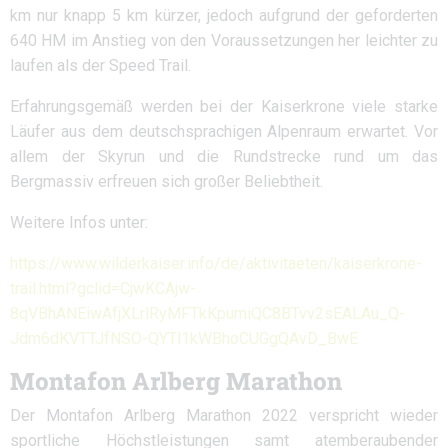
km nur knapp 5 km kürzer, jedoch aufgrund der geforderten
640 HM im Anstieg von den Voraussetzungen her leichter zu
laufen als der Speed Trail.
Erfahrungsgemäß werden bei der Kaiserkrone viele starke
Läufer aus dem deutschsprachigen Alpenraum erwartet. Vor
allem der Skyrun und die Rundstrecke rund um das
Bergmassiv erfreuen sich großer Beliebtheit.
Weitere Infos unter:
https://www.wilderkaiser.info/de/aktivitaeten/kaiserkrone-
trail.html?gclid=CjwKCAjw-
8qVBhANEiwAfjXLrlRyMFTkKpumiQC8BTvv2sEALAu_Q-
Jdm6dKVTTJfNSO-QYTl1kWBhoCUGgQAvD_BwE
Montafon Arlberg Marathon
Der Montafon Arlberg Marathon 2022 verspricht wieder
sportliche Höchstleistungen samt atemberaubender