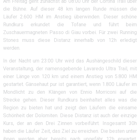
Am Freitag geht zunächst ab 08:00 Uhr der Cortina Trail über
die Bühne. Auf dieser 48 km langen Runde müssen die
Läufer 2.600 HM im Anstieg überwinden. Dieser schöne
Rundkurs erkundet die Tofane und führt beim
Zuschauermagneten Passo di Giau vorbei. Für zwei Running
Stones muss diese Distanz innerhalb von 12h erledigt
werden.
In der Nacht um 23:00 Uhr wird das Aushängeschild dieser
Veranstaltung, der namensgebende Lavaredo Ultra Trail, mit
einer Länge von 120 km und einem Anstieg von 5.800 HM
gestartet. Gänsehaut pur ist garantiert, wenn 1.800 Läufer im
Mondlicht zu den Klängen von Ennio Morriconi auf die
Strecke gehen. Dieser Rundkurs beinhaltet alles was die
Region zu bieten hat und zeigt den Läufern die einsame
Schönheit der Dolomiten. Diese Distanz ist auch der einzige
Kurs, der an den Drei Zinnen vorbeiführt. Insgesamt 30h
haben die Läufer Zeit, das Ziel zu erreichen. Die besten unter
ihnen werden aber bereits nach ungefähr 12h erwartet.