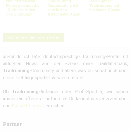
zum dritten Mal –
Trailrunning-
Hochalpines
Florea gewinnt die
Community trifft
Trailrunning auf
„Kathedrale des
sich in den
höchstem Niveau
Trailrunnings“
Kitzbüheler Alpen
Schreibe einen Kommentar
xc-run.de ist DAS deutschsprachige Trailrunning-Portal mit
aktuellen News aus der Szene, einer Traildatenbank,
Trailrunning
-Community und allem was du sonst noch über
deine Lieblingssportart wissen solltest.
Ob
Trailrunning
-Anfänger oder Profi-Sportler, wir haben
immer ein offenes Ohr für dich! Du kannst uns jederzeit über
das
Kontaktformular
erreichen.
Partner