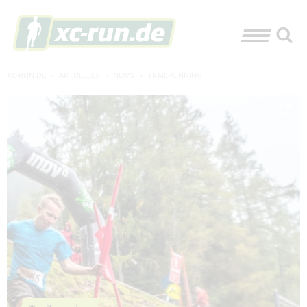
XC-RUN.DE
»
AKTUELLES
»
NEWS
»
TRAILRUNNING