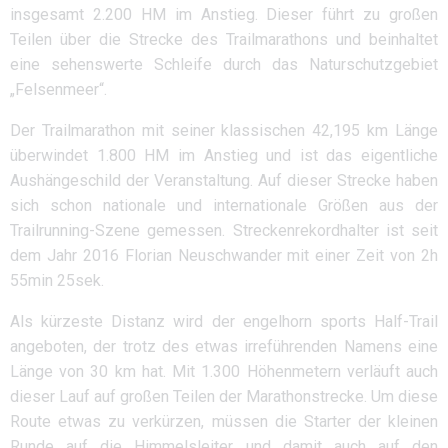
insgesamt 2.200 HM im Anstieg. Dieser führt zu großen
Teilen über die Strecke des Trailmarathons und beinhaltet
eine sehenswerte Schleife durch das Naturschutzgebiet
„Felsenmeer“.
Der Trailmarathon mit seiner klassischen 42,195 km Länge
überwindet 1.800 HM im Anstieg und ist das eigentliche
Aushängeschild der Veranstaltung. Auf dieser Strecke haben
sich schon nationale und internationale Größen aus der
Trailrunning-Szene gemessen. Streckenrekordhalter ist seit
dem Jahr 2016 Florian Neuschwander mit einer Zeit von 2h
55min 25sek.
Als kürzeste Distanz wird der engelhorn sports Half-Trail
angeboten, der trotz des etwas irreführenden Namens eine
Länge von 30 km hat. Mit 1.300 Höhenmetern verläuft auch
dieser Lauf auf großen Teilen der Marathonstrecke. Um diese
Route etwas zu verkürzen, müssen die Starter der kleinen
Runde auf die Himmelsleiter und damit auch auf den