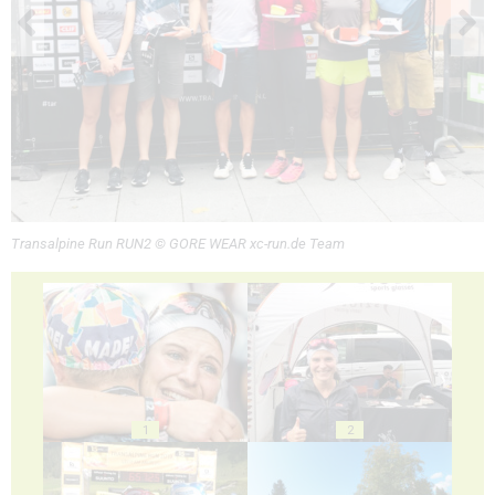
Transalpine Run RUN2 © GORE WEAR xc-run.de Team
1
2