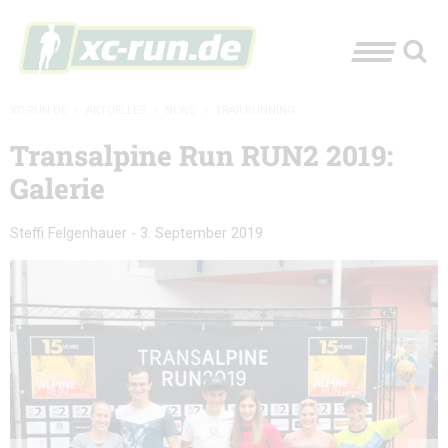
XC-RUN.DE
»
AKTUELLES
»
NEWS
»
TRAILRUNNING
Transalpine Run RUN2 2019:
Galerie
Steffi Felgenhauer
-
3. September 2019