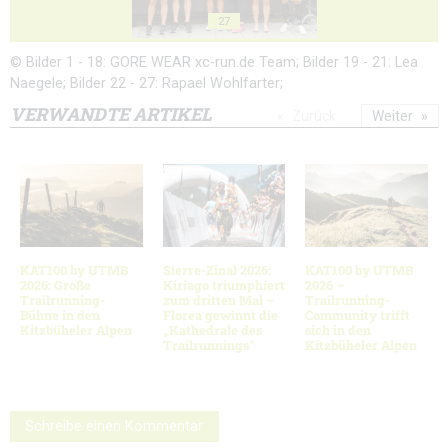
27
© Bilder 1 - 18: GORE WEAR xc-run.de Team; Bilder 19 - 21: Lea
Naegele; Bilder 22 - 27: Rapael Wohlfarter;
VERWANDTE ARTIKEL
Zurück
Weiter
KAT100 by UTMB
Sierre-Zinal 2026:
KAT100 by UTMB
2026: Große
Kiriago triumphiert
2026 –
Trailrunning-
zum dritten Mal –
Trailrunning-
Bühne in den
Florea gewinnt die
Community trifft
Kitzbüheler Alpen
„Kathedrale des
sich in den
Trailrunnings“
Kitzbüheler Alpen
Schreibe einen Kommentar