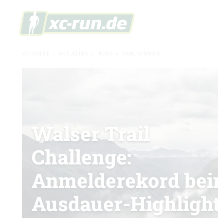
XC-RUN.DE
»
AKTUELLES
»
NEWS
»
TRAILRUNNING
Walser Trail
Challenge:
Anmelderekord be
Ausdauer-Highligh