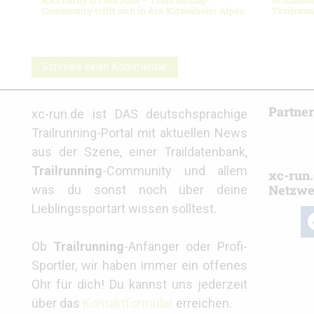
KAT100 by UTMB 2026 – Trailrunning-
Schnalsta
Community trifft sich in den Kitzbüheler Alpen
Trailrun
Schreibe einen Kommentar
Partne
xc-run.de ist DAS deutschsprachige
Trailrunning-Portal mit aktuellen News
aus der Szene, einer Traildatenbank,
Trailrunning
-Community und allem
xc-run.
Netzwe
was du sonst noch über deine
Lieblingssportart wissen solltest.
fa
Ob
Trailrunning
-Anfänger oder Profi-
Sportler, wir haben immer ein offenes
Ohr für dich! Du kannst uns jederzeit
über das
Kontaktformular
erreichen.