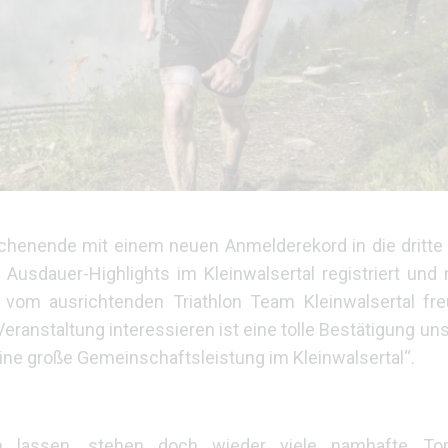
wochenende mit einem neuen Anmelderekord in die dritte
 Ausdauer-Highlights im Kleinwalsertal registriert un
r vom ausrichtenden Triathlon Team Kleinwalsertal fre
eranstaltung interessieren ist eine tolle Bestätigung un
eine große Gemeinschaftsleistung im Kleinwalsertal“.
n lassen, stehen doch wieder viele namhafte Top