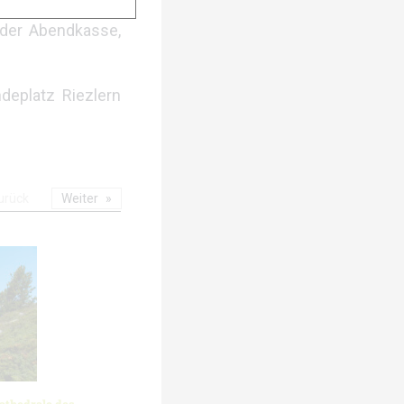
 schwerverletzt.
 der Abendkasse,
deplatz Riezlern
urück
Weiter