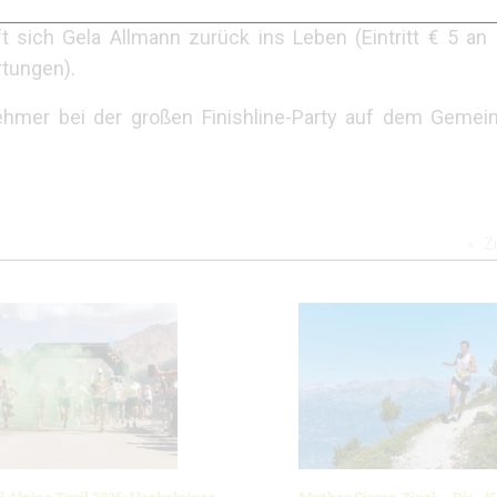
ahr 2014 stürzte sie 800 Höhenmeter ab und überlebt
 sich Gela Allmann zurück ins Leben (Eintritt € 5 an
rtungen).
ehmer bei der großen Finishline-Party auf dem Gemein
Z