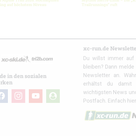
l Alpine Trail 2026: Hochalpines
Mythos Sierre-Zinal – Die „K
ning auf höchstem Niveau
Trailrunnings“ ruft
r
xc-run.de Newslett
Du willst immer au
bleiben? Dann melde 
Newsletter an. Wäh
de in den sozialen
rken
erhältst du damit 
wichtigsten News un
cebook
instagram
youtube
user-
Postfach. Einfach hie
circle