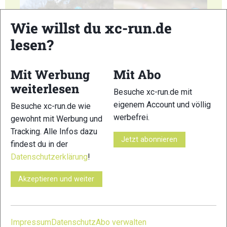
Wie willst du xc-run.de
lesen?
11
12
Mit Werbung
Mit Abo
weiterlesen
Besuche xc-run.de mit
eigenem Account und völlig
Besuche xc-run.de wie
werbefrei.
gewohnt mit Werbung und
13
14
Tracking. Alle Infos dazu
Jetzt abonnieren
findest du in der
Datenschutzerklärung
!
Akzeptieren und weiter
15
16
Impressum
Datenschutz
Abo verwalten