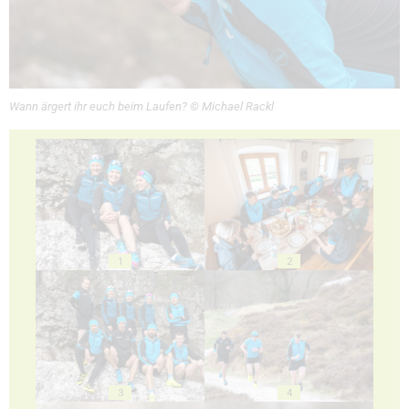
Wann ärgert ihr euch beim Laufen? © Michael Rackl
1
2
3
4