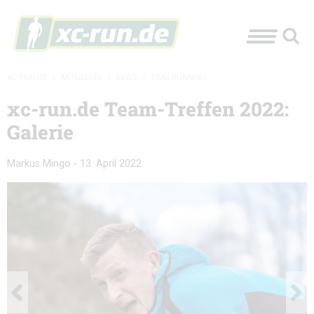
XC-RUN.DE
»
AKTUELLES
»
NEWS
»
TRAILRUNNING
xc-run.de Team-Treffen 2022:
Galerie
Markus Mingo
-
13. April 2022