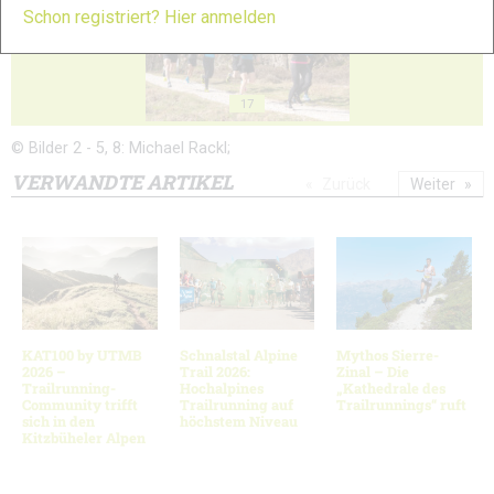
Schon registriert? Hier anmelden
17
© Bilder 2 - 5, 8: Michael Rackl;
VERWANDTE ARTIKEL
Zurück
Weiter
KAT100 by UTMB
Schnalstal Alpine
Mythos Sierre-
2026 –
Trail 2026:
Zinal – Die
Trailrunning-
Hochalpines
„Kathedrale des
Community trifft
Trailrunning auf
Trailrunnings“ ruft
sich in den
höchstem Niveau
Kitzbüheler Alpen