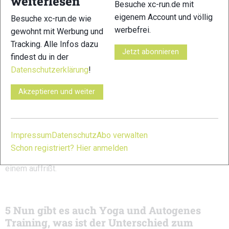
weiterlesen
Besuche xc-run.de mit
er wird während der Übung die Anweisung geben, das
eigenem Account und völlig
Besuche xc-run.de wie
richtige Maß zu finden Es wäre ja doof, wenn ich meine
werbefrei.
gewohnt mit Werbung und
Aufregung derart runterfahre, dass ich völlig gechillt an den
Tracking. Alle Infos dazu
Start gehe, und mir der Lauf dadurch gleichgültig ist. Oder
Jetzt abonnieren
findest du in der
wenn man derart übermotiviert am Start steht und dadurch zu
Datenschutzerklärung
!
schnell angeht.
Akzeptieren und weiter
Aufregung z. B. hat ja auch was Gutes: es hält die Spannung
hoch, und die benötigt man ja auch ein Stück weit um sein
Bestes zu geben.
Impressum
Datenschutz
Abo verwalten
Grundsätzlich läuft es aber natürlich besser, wenn man die
Schon registriert? Hier anmelden
Aufregung etwas unter Kontrolle bringen kann, als dass sie
einem auffrißt.
5 Nun gibt es auch Yoga und Autogenes
Training, was ist der Unterschied zum