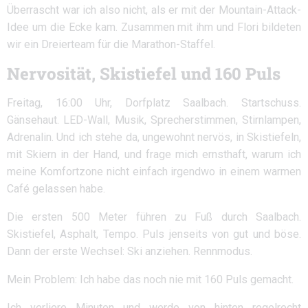
Überrascht war ich also nicht, als er mit der Mountain-Attack-
Idee um die Ecke kam. Zusammen mit ihm und Flori bildeten
wir ein Dreierteam für die Marathon-Staffel.
Nervosität, Skistiefel und 160 Puls
Freitag, 16:00 Uhr, Dorfplatz Saalbach. Startschuss.
Gänsehaut. LED-Wall, Musik, Sprecherstimmen, Stirnlampen,
Adrenalin. Und ich stehe da, ungewohnt nervös, in Skistiefeln,
mit Skiern in der Hand, und frage mich ernsthaft, warum ich
meine Komfortzone nicht einfach irgendwo in einem warmen
Café gelassen habe.
Die ersten 500 Meter führen zu Fuß durch Saalbach.
Skistiefel, Asphalt, Tempo. Puls jenseits von gut und böse.
Dann der erste Wechsel: Ski anziehen. Rennmodus.
Mein Problem: Ich habe das noch nie mit 160 Puls gemacht.
Ich verliere Minuten und werde von hinten regelrecht