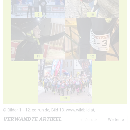
9
10
11
12
13
© Bilder 1 - 12: xc-run.de; Bild 13: www.wildbild.at;
VERWANDTE ARTIKEL
Zurück
Weiter