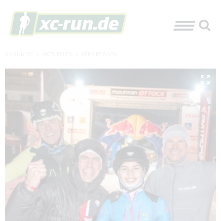
XC-RUN.DE
»
AKTUELLES
»
REPORTAGEN