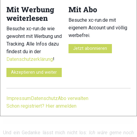
Dann der Teil, vor dem ich am meisten Respekt hatte: Die
Mit Werbung
Mit Abo
Abfahrt. Dunkel. Vereist. 1.000 Höhenmeter ins Tal.
weiterlesen
Besuche xc-run.de mit
Und was soll ich sagen:
eigenem Account und völlig
Besuche xc-run.de wie
werbefrei.
gewohnt mit Werbung und
Tracking. Alle Infos dazu
Nicht elegant. Nicht schnell. Aber erstaunlich souverän.
Jetzt abonnieren
findest du in der
Datenschutzerklärung
!
Kurve für Kurve wächst das Vertrauen. Und unten, in Saalbach,
Akzeptieren und weiter
übergebe ich nach 1:20 Stunden den Transponder an Flori.
Erleichterung. Euphorie. Grinsen.
Impressum
Datenschutz
Abo verwalten
Schon registriert? Hier anmelden
Geiler Scheiß, dieses Skimo.
Und ein Gedanke lässt mich nicht los:
Ich wäre gerne noch