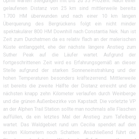
Uphill warten Steigungen mit bis zu 35 Prozent. Nach einer
gelaufenen Distanz von 25 km sind mittlerweile bereits
1.700 HM überwunden und nach einer 10 km langen
Überquerung des Bergrückens folgt ein nicht minder
spektakulärer 800 HM Downhill nach Constantia Nek. Nun ist
Zeit zum Durchatmen da es relativ flach an der malerischen
Küste entlanggeht, ehe der nächste längere Anstieg zum
Suther Peak auf die Läufer wartet. Aufgrund der
fortgeschrittenen Zeit wird es Erfahrungsgemäß an dieser
Stelle aufgrund der starken Sonneneinstrahlung und der
hohen Temperaturen besonders kräftezerrend. Mittlerweile
ist bereits die zweite Hälfte der Distanz erreicht und die
nächsten knapp zehn Kilometer verlaufen durch Weinberge
und die grünen Außenbezirke von Kapstadt. Die vorletzte VP
an der Alphen Trail Station sollte man nochmals alle Flaschen
auffüllen, da ein letztes Mal der Anstieg zum Tafelberg
wartet. Das Waldgebiet rund um Cecilia spendet auf den
ersten Kilometern noch Schatten. Anschließend führt die