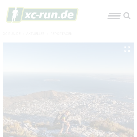
XC-RUN.DE
»
AKTUELLES
»
REPORTAGEN