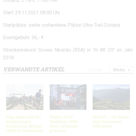
Distanz: 21 km, 1.100 HM
Start: 29.11.2021 08:00 Uhr
Startplätze: siehe vorhandene Plätze Ultra-Trail Distanz
Eventgebühr: 56,- €
Streckenrekord: Siviwe Nkombi (RSA) in 1h 48‘ 29‘‘ im Jahr
2018
VERWANDTE ARTIKEL
Zurück
Weiter
Sieg außerhalb der
Walser Trail
PIUT85 – Die Bestie
Komfortzone:
Challenge 2026 –
vom Paznauner
Erfolg beim 3Kings
Steil, verblockt,
Höhenweg
3Hills in Haidmühle
grandios