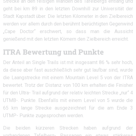
Strecke an den felsigen Wänden des Tafelbergs entlang und
geht bei km 89 in den letzten Downhill zur Universität der
Stadt Kapstadt über. Die letzten Kilometer in den Zielbereich
werden vor allem durch den berühmt berüchtigten Gegenwind
„Cape Doctor“ erschwert, so dass man die Aussicht
genießend mit den letzten Körnern den Zielbereich erreicht.
ITRA Bewertung und Punkte
Der Anteil an Single Trails ist mit insgesamt 86 % sehr hoch,
da diese aber fast auschließlich sehr gut laufbar sind, wurde
die Laangstrecke mit einem Mountain Level 5 von der ITRA
bewertet. Trotz der Distanz von 100 km erhalten die Finisher
für den Ultra- Trail aufgrund der relativ leichten Strecke „nur“ 4
UTMB-. Punkte. Ebenfalls mit einem Level von 5 wurde die
65 km lange Strecke ausgezeichnet für die am Ende 3
UTMP- Punkte zugesprochen werden.
Die beiden kürzeren Strecken haben aufgrund der
vorhandenen Tafelberg- Passagen ein etwas stärkeres