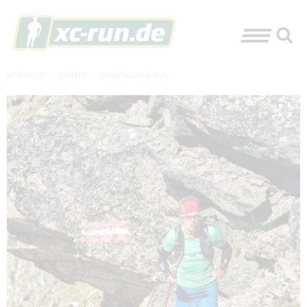
XC-RUN.DE
»
EVENTS
»
TRANSALPINE RUN