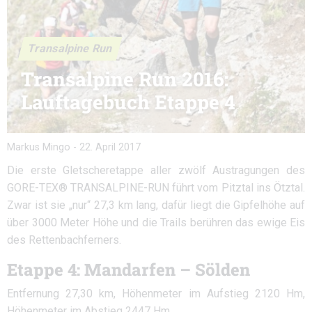
Transalpine Run
Transalpine Run 2016:
Lauftagebuch Etappe 4
Markus Mingo
-
22. April 2017
Die erste Gletscheretappe aller zwölf Austragungen des
GORE-TEX® TRANSALPINE-RUN führt vom Pitztal ins Ötztal.
Zwar ist sie „nur“ 27,3 km lang, dafür liegt die Gipfelhöhe auf
über 3000 Meter Höhe und die Trails berühren das ewige Eis
des Rettenbachferners.
Etappe 4: Mandarfen – Sölden
Entfernung 27,30 km, Höhenmeter im Aufstieg 2120 Hm,
Höhenmeter im Abstieg 2447 Hm