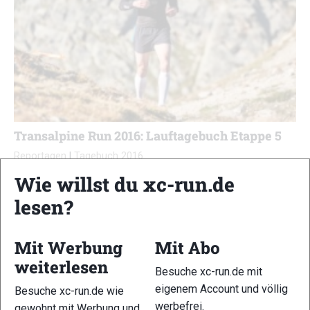
Transalpine Run 2016: Lauftagebuch Etappe 5
Reportagen
|
Tagebuch 2016
Markus Mingo
-
22. April 2017
Wie willst du xc-run.de
Wie von der Tarantel gestochen katapultiert sich Tina heute
lesen?
aus dem Startblock in Sölden. Die ersten drei Kilometer
verlaufen flach auf der Straße und wir befinden uns gleich zu
Beginn unter den ersten Männerteams…
Mit Werbung
Mit Abo
weiterlesen
Besuche xc-run.de mit
eigenem Account und völlig
Besuche xc-run.de wie
werbefrei.
gewohnt mit Werbung und