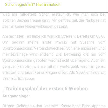
nicht lange warten muss. Alles geht echt schnell, bis ich
Schon registriert? Hier anmelden
schaue wache ich schon wieder auf. Alles gut verlaufen –
wird mir mitgeteilt. Schon erstaunlich, wie man sich bei
solchen Sachen freuen kann. Mir geht es gut, die Narkose hat
bei mir keine Nebenwirkungen gezeigt.
Am nächsten Tag habe ich wirklich Stress ?: Bereits um 08:00
Uhr beginnt meine erste Physio mit Susanne vom
Sportophaedicum. Verbandswechsel, Schiene anpassen und
meineDrainage wird entfernt. Die Betreuung die mir vom
Sportophaedicum geboten wird ist echt überragend. Auch ein
genauer Fahrplan, wie es mit mir weitergeht, wird mir genau
erläutert und lässt keine Fragen offen. Als Sportler finde ich
das natürlich super.
„Trainingsplan“ der ersten 6 Wochen
Ausgangslage:
Offene Rekonstruktion lateraler Kapselband-Band-Apparat,