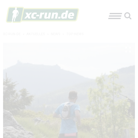
XC-RUN.DE
»
AKTUELLES
»
NEWS
»
TOP-NEWS