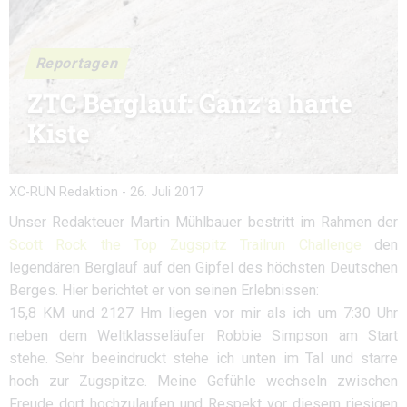
Reportagen
ZTC Berglauf: Ganz a harte
Kiste
XC-RUN Redaktion
-
26. Juli 2017
Unser Redakteuer Martin Mühlbauer bestritt im Rahmen der
Scott Rock the Top Zugspitz Trailrun Challenge
den
legendären Berglauf auf den Gipfel des höchsten Deutschen
Berges. Hier berichtet er von seinen Erlebnissen:
15,8 KM und 2127 Hm liegen vor mir als ich um 7:30 Uhr
neben dem Weltklasseläufer Robbie Simpson am Start
stehe. Sehr beeindruckt stehe ich unten im Tal und starre
hoch zur Zugspitze. Meine Gefühle wechseln zwischen
Freude dort hochzulaufen und Respekt vor diesem riesigen