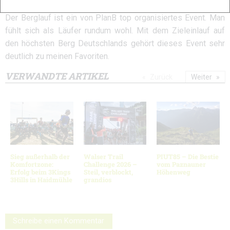
Fazit
Der Berglauf ist ein von PlanB top organisiertes Event. Man
fühlt sich als Läufer rundum wohl. Mit dem Zieleinlauf auf
den höchsten Berg Deutschlands gehört dieses Event sehr
deutlich zu meinen Favoriten.
VERWANDTE ARTIKEL
Zurück
Weiter
Sieg außerhalb der
Walser Trail
PIUT85 – Die Bestie
Komfortzone:
Challenge 2026 –
vom Paznauner
Erfolg beim 3Kings
Steil, verblockt,
Höhenweg
3Hills in Haidmühle
grandios
Schreibe einen Kommentar