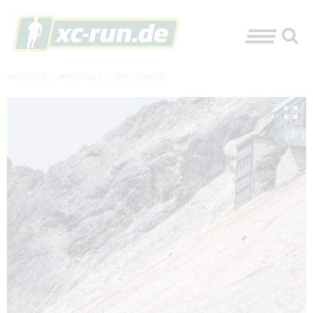
XC-RUN.DE
»
AKTUELLES
»
REPORTAGEN