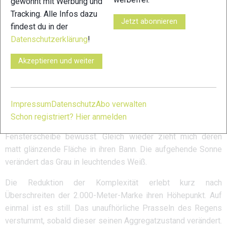
gewohnt mit Werbung und
jedem Schritt und bahnt sich den Weg durch die Socken. Ich
Tracking. Alle Infos dazu
spüre den Wasserlauf zwischen Händen und Unterarmen. Mit
Jetzt abonnieren
findest du in der
jeder Armbewegung erobert das Wasser neue Stellen an
Datenschutzerklärung
!
Brust und Rücken. Die Nässe ist das eine, mit ihr kriecht die
über Nacht einsetzende Kälte immer stärker unter meine
Akzeptieren und weiter
Kleidung.
Schnee in der Nacht
Impressum
Datenschutz
Abo verwalten
Schon registriert? Hier anmelden
Kurz werde ich während meiner Erinnerungen wieder der
Fensterscheibe bewusst. Gleich wieder zieht mich deren
matt glänzende Fläche in ihren Bann. Die aufgehende Sonne
verändert das Grau in leuchtendes Weiß.
Die Reduktion der Komplexität erlebt kurz nach
Überschreiten der 2.000-Meter-Marke ihren Höhepunkt. Auf
einmal ist es still. Das unaufhörliche Prasseln des Regens
verstummt, sobald dieser seinen Aggregatzustand verändert.