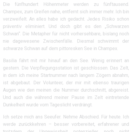
Die fünfhundert Höhenmeter werden zu fünftausend.
Champex, zum Greifen nahe, entfernt sich immer mehr. Ich bin
verzweifelt. An alles habe ich gedacht. Jedes Risiko schon
präventiv eliminiert. Und doch gibt es den „Schwarzen
Schwan“. Die Metapher für nicht vorhersehbare, bislang noch
nie dagewesene Zwischenfälle. Diesmal schwimmt der
schwarze Schwan auf dem pittoresken See in Champex.
Basilia fährt mit mir hinauf an den See. Wenig erinnert an
gestern. Die Verpflegungsstation ist geschlossen. Das Zelt,
in dem ich meine Startnummer nach langem Zögern abnahm,
ist abgebaut. Der Volunteer, der mir mit ebenso traurigen
Augen wie den meinen die Nummer durchschnitt, abgereist.
Und auch die während meiner Pause im Zelt eintretende
Dunkelheit wurde vom Tageslicht verdrängt.
Ich setze mich ans Seeufer. Nehme Abschied. Für heute. Ich
werde zurückkehren – besser vorbereitet, erfahrener und
trotzdem der Ungewissheit potenzieller, noch nicht