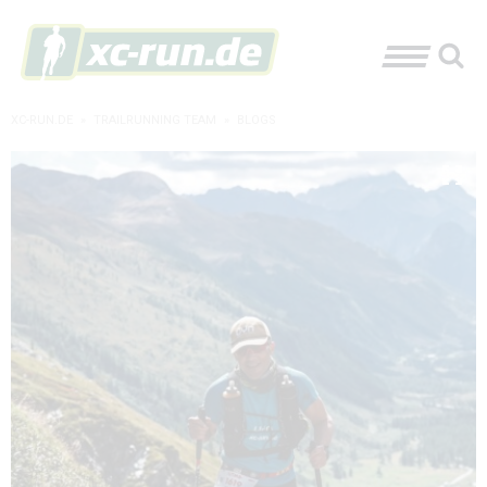
XC-RUN.DE
»
TRAILRUNNING TEAM
»
BLOGS