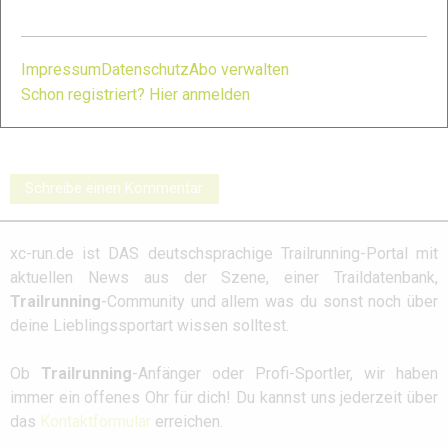
Impressum
Datenschutz
Abo verwalten
Skyrunner World
KaiserKrone
Skyrunning Serie
Series Skymasters:
Skyrace 2024:
2024: Galerie
Schon registriert? Hier anmelden
Galerie
Galerie
Schreibe einen Kommentar
xc-run.de ist DAS deutschsprachige Trailrunning-Portal mit
aktuellen News aus der Szene, einer Traildatenbank,
Trailrunning
-Community und allem was du sonst noch über
deine Lieblingssportart wissen solltest.
Ob
Trailrunning
-Anfänger oder Profi-Sportler, wir haben
immer ein offenes Ohr für dich! Du kannst uns jederzeit über
das
Kontaktformular
erreichen.