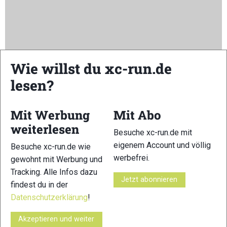
Wie willst du xc-run.de
lesen?
Mit Werbung
Mit Abo
weiterlesen
Besuche xc-run.de mit
eigenem Account und völlig
Besuche xc-run.de wie
werbefrei.
gewohnt mit Werbung und
Tracking. Alle Infos dazu
Jetzt abonnieren
findest du in der
VERWANDTE ARTIKEL
Zurück
Weiter
Datenschutzerklärung
!
Akzeptieren und weiter