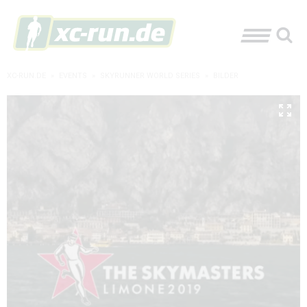
XC-RUN.DE
»
EVENTS
»
SKYRUNNER WORLD SERIES
»
BILDER