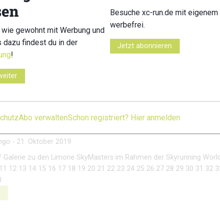
sen
Besuche xc-run.de mit eigenem 
one Trail 2023: Galerie
werbefrei.
 wie gewohnt mit Werbung und
s dazu findest du in der
Jetzt abonnieren
ngo
-
27. Juni 2023
ung
!
e Marathon 2023 1 2 3 4 5 6 7 8 9 10 11 12 13 14 15 16 17 18 © Bilder 
rank.com;
weiter
Extreme SkyMasters: Best of Galerie
chutz
Abo verwalten
Schon registriert? Hier anmelden
os
ngo
-
21. Oktober 2019
f Galerie zu den Limone SkyMasters im Rahmen der Skyrunning World
 11 12 13 14 15 16 17 18 19 20 21 22 23 24 25 26 27 28 29 30 31 32 3
l
…