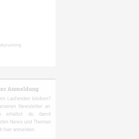
skyrunning.
ter Anmeldung
em Laufenden bleiben?
nseren Newsletter an.
 erhältst du damit
gsten News und Themen
ch hier anmelden: