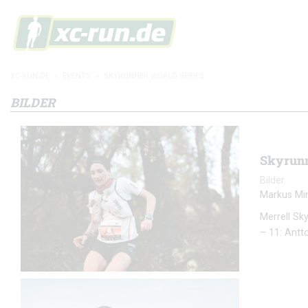
XC-RUN.DE
»
EVENTS
»
SKYRUNNER WORLD SERIES
BILDER
Skyrunn
Bilder
Markus Mi
Merrell Sk
– 11: Antt