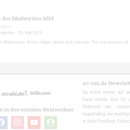
 des Matheysins 2019
hlights
daktion
-
20. Mai 2019
s Matheysins. Snow, ridges, speed and intensity. The real essence of 
xc-run.de Newslet
Du willst immer auf d
Dann melde dich für u
Während der Saison
e in den sozialen Netzwerken
regelmäßig die wichti
cebook
instagram
youtube
user-
in dein Postfach. Einfa
circle