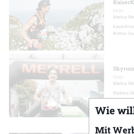
KaiserK
Bilder
Markus Mi
KaiserKron
Antton Gua
Skyrunn
Bilder
Markus Mi
Madeira Sk
Guaresti ;
Wie wil
Mit Wer