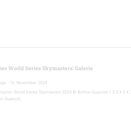
er World Series Skymasters: Galerie
ngo
-
16. November 2024
yrunner World Series Skymasters 2024 © Antton Guaresti 1 2 3 4 5 6 7
on Guaresti;