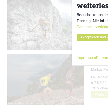
weiterle
Kaiserkr
Besuche xc-run.de
Bilder
Tracking. Alle Info
Markus Mi
Datenschutzerklär
Kaiserkron
www.andif
Akzeptieren und 
Limone 
Impressum
Datens
Bilder
|
Fot
Markus Mi
Die Best-o
6 7 8 9 10
19: Michae
Weiter 