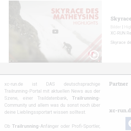
Skyrace
Bilder
|
Hig
XC-RUN Re
Skyrace de
Partner
xc-run.de ist DAS deutschsprachige
Trailrunning-Portal mit aktuellen News aus der
Szene, einer Traildatenbank,
Trailrunning
-
Community und allem was du sonst noch über
xc-run.d
deine Lieblingssportart wissen solltest.
fa
Ob
Trailrunning
-Anfänger oder Profi-Sportler,