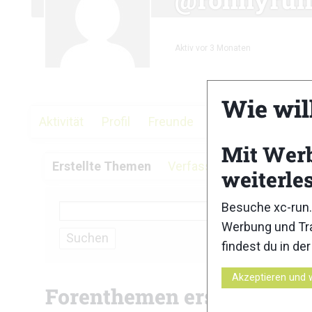
Aktiv vor 3 Monaten
Wie wil
Aktivität
Profil
Freunde
Gruppen
Foren
Mit Wer
Erstellte Themen
Verfasste Antworten
Be
weiterle
Besuche xc-run.
Werbung und Tra
findest du in de
Akzeptieren und 
Forenthemen erstellt