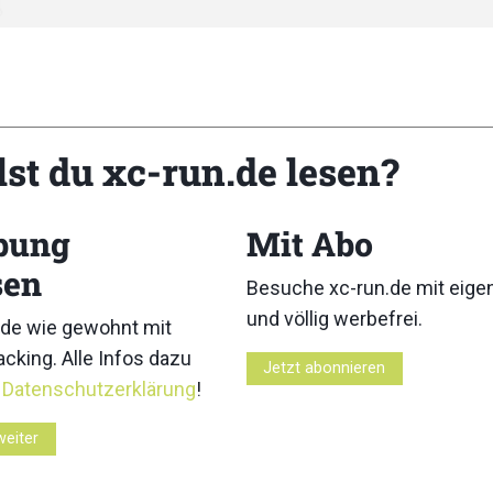
lst du xc-run.de lesen?
Medien
bung
Mit Abo
teiligungen
Favoriten
sen
Besuche xc-run.de mit eig
und völlig werbefrei.
de wie gewohnt mit
cking. Alle Infos dazu
Jetzt abonnieren
r
Datenschutzerklärung
!
weiter