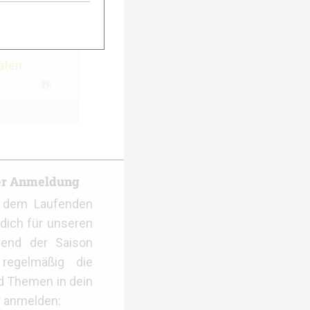
itrag
aten
er Anmeldung
f dem Laufenden
dich für unseren
rend der Saison
regelmäßig die
d Themen in dein
r anmelden: