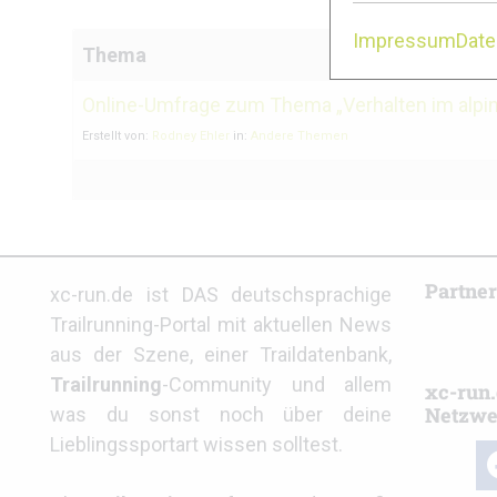
Impressum
Dat
Thema
Online-Umfrage zum Thema „Verhalten im alpin
Erstellt von:
Rodney Ehler
in:
Andere Themen
Partne
xc-run.de ist DAS deutschsprachige
Trailrunning-Portal mit aktuellen News
aus der Szene, einer Traildatenbank,
Trailrunning
-Community und allem
xc-run.
Netzwe
was du sonst noch über deine
Lieblingssportart wissen solltest.
fa