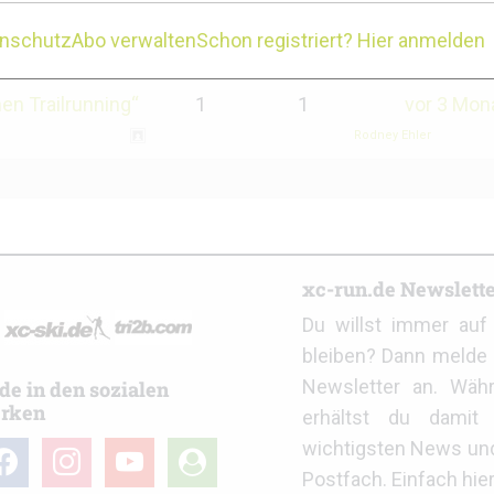
enschutz
Abo verwalten
Schon registriert? Hier anmelden
Teilnehmer
Beiträge
Letzter Be
en Trailrunning“
1
1
vor 3 Mon
Rodney Ehler
r
xc-run.de Newslett
Du willst immer au
bleiben? Dann melde 
Newsletter an. Wäh
de in den sozialen
rken
erhältst du damit 
wichtigsten News un
cebook
instagram
youtube
user-
Postfach. Einfach hie
circle