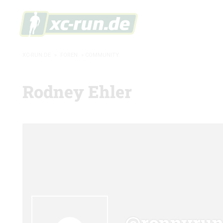
XC-RUN.DE
»
FOREN
»
COMMUNITY
Rodney Ehler
@ronnyru