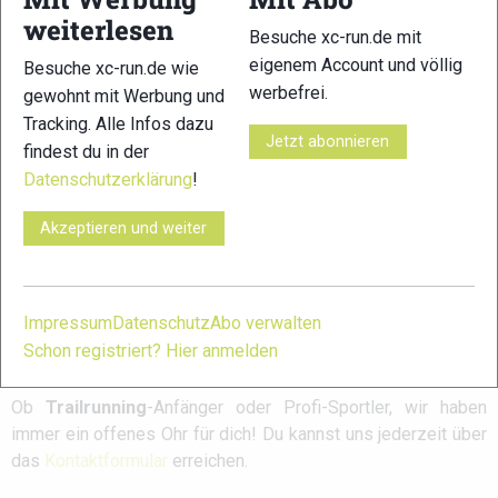
Medien-Galerie
weiterlesen
Besuche xc-run.de mit
Hochladen
eigenem Account und völlig
Besuche xc-run.de wie
werbefrei.
Es tut uns leid !! Es wurde keine Medien für die
gewohnt mit Werbung und
Anforderung gefunden !!
Tracking. Alle Infos dazu
Jetzt abonnieren
findest du in der
Datenschutzerklärung
!
Akzeptieren und weiter
xc-run.de ist DAS deutschsprachige Trailrunning-Portal mit
aktuellen News aus der Szene, einer Traildatenbank,
Impressum
Datenschutz
Abo verwalten
Trailrunning
-Community und allem was du sonst noch über
Schon registriert? Hier anmelden
deine Lieblingssportart wissen solltest.
Ob
Trailrunning
-Anfänger oder Profi-Sportler, wir haben
immer ein offenes Ohr für dich! Du kannst uns jederzeit über
das
Kontaktformular
erreichen.