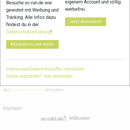
eigenem Account und völlig
Besuche xc-run.de wie
Vorname
Rodney
werbefrei.
gewohnt mit Werbung und
Tracking. Alle Infos dazu
Nachname
Ehler
Jetzt abonnieren
findest du in der
Datenschutzerklärung
!
xc-run.de ist DAS deutschsprachige Trailrunning-Portal mit
Akzeptieren und weiter
aktuellen News aus der Szene, einer Traildatenbank,
Trailrunning
-Community und allem was du sonst noch über
deine Lieblingssportart wissen solltest.
Impressum
Datenschutz
Abo verwalten
Ob
Trailrunning
-Anfänger oder Profi-Sportler, wir haben
Schon registriert? Hier anmelden
immer ein offenes Ohr für dich! Du kannst uns jederzeit über
das
Kontaktformular
erreichen.
Partner