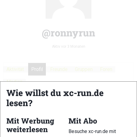
@ronnyrun
Aktiv vor 3 Monaten
Aktivität
Profil
Freunde
Gruppen
Foren
Medien
Wie willst du xc-run.de
Anzeigen
lesen?
Profil anzeigen
Mit Werbung
Mit Abo
weiterlesen
Base
Besuche xc-run.de mit