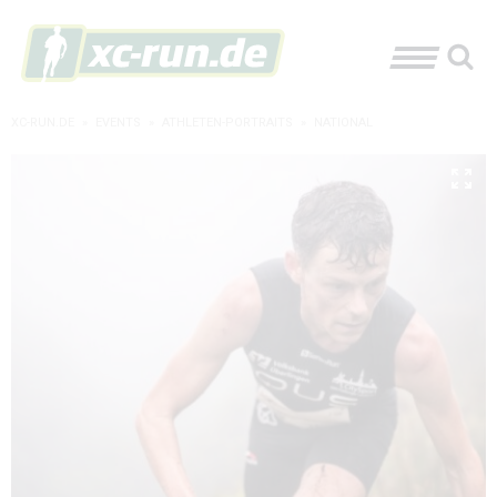
XC-RUN.DE
»
EVENTS
»
ATHLETEN-PORTRAITS
»
NATIONAL