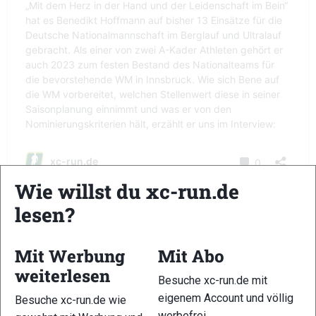
Wie willst du xc-run.de
lesen?
Steckbrief
Mit Werbung
Mit Abo
Vorname: Benedikt
weiterlesen
Besuche xc-run.de mit
eigenem Account und völlig
Name: Hoffmann
Besuche xc-run.de wie
werbefrei.