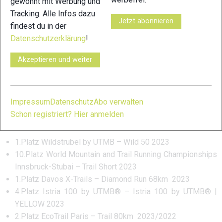
gewohnt mit Werbung und
Nationalität: Deutschland
Tracking. Alle Infos dazu
Jetzt abonnieren
findest du in der
Geburtsdatum: 09. März 1985
Datenschutzerklärung
!
Wohnort: Stockach, Baden-Württemberg, Deutschland
Akzeptieren und weiter
Geburtsort: Recklinghausen, Nordrhein-Westfalen,
Deutschland
ITRA- Index: 890 P
Impressum
Datenschutz
Abo verwalten
Schon registriert? Hier anmelden
Erfolge:
1.Platz Wildstrubel by UTMB – Wild 50 2023
10.Platz World Mountain and Trail Running Championships
Innsbruck-Stubai – Trail Short 2023
1.Platz Davos X-Trails – Diamond Run 68km 2023
4.Platz Istria 100 by UTMB® – Istria 100 by UTMB® |
YELLOW 2023
2.Platz EcoTrail Paris – Trail 80km 2023/2022