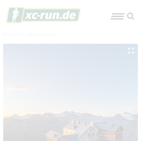
XC-RUN.DE
»
VERANSTALTUNG