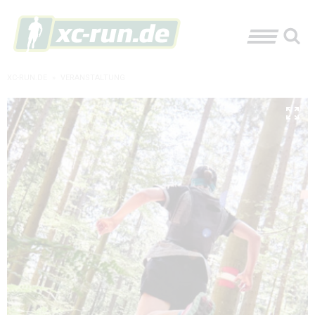
XC-RUN.DE
»
VERANSTALTUNG