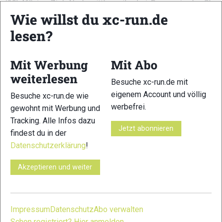
(20h46′) ins Ziel. Nach mittlerweile drei Rennen in der Sky
Wie willst du xc-run.de
Ultra Serie ist Dmitry Mityaev nach wie vor der
Gesamtführende. Ein spannendes Szenario entfaltet sich mit
lesen?
bisher vier Siegern: Jonathan Albon, Tim Freriks, Stephan
Hugenschmidt und Matthias Dippbacher teilen sich den
Mit Werbung
Mit Abo
zweiten Platz.
weiterlesen
Besuche xc-run.de mit
Ergebnisse
eigenem Account und völlig
Besuche xc-run.de wie
Men
werbefrei.
gewohnt mit Werbung und
Tracking. Alle Infos dazu
Stephan Hugenschmidt (GER) – 15h40’
Jetzt abonnieren
findest du in der
Matthias Dippbacher (GER) – 15h40’
Datenschutzerklärung
!
Marek Causidis (CZE) – 16h08’
Benoît Guyot (SUI) – 16h20’
Akzeptieren und weiter
Gaël Droz (SUI) – 16h27’
Women
Impressum
Datenschutz
Abo verwalten
Francesca Canepa (ITA) – 19h12’
Schon registriert? Hier anmelden