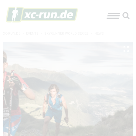
XC-RUN.DE
»
EVENTS
»
SKYRUNNER WORLD SERIES
»
NEWS