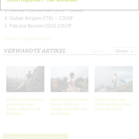
Yulia Baykova (RUS) – 19h43’
Denise Zimmerman (SUI) – 20h46’
Giulian Arrigoni (ITA) – 22h38’
Patrizia Besomi (SUI) 23h38’
Zu den Ergebnislisten
VERWANDTE ARTIKEL
Zurück
Weiter
Elliott und Pannone
Extremwetter beim
Yading Skyrace:
gewinnen den
Ibarra Skyrace:
Höhenjagd auf dem
Beast of Big Creek
Quispe und Nilsson
Dach der Welt
Skyrace
gewinnen
Schreibe einen Kommentar