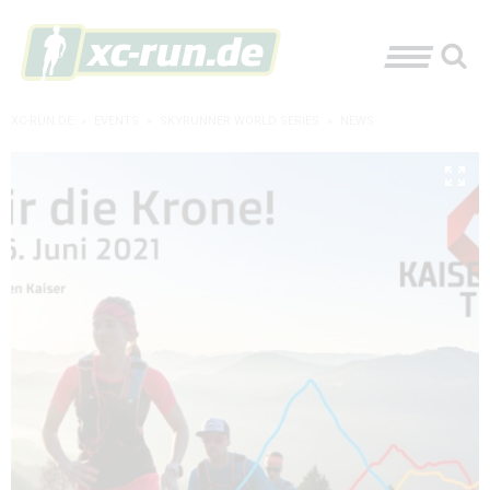
XC-RUN.DE
»
EVENTS
»
SKYRUNNER WORLD SERIES
»
NEWS