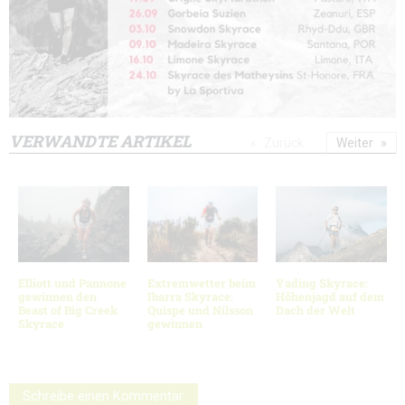
VERWANDTE ARTIKEL
Zurück
Weiter
Elliott und Pannone
Extremwetter beim
Yading Skyrace:
gewinnen den
Ibarra Skyrace:
Höhenjagd auf dem
Beast of Big Creek
Quispe und Nilsson
Dach der Welt
Skyrace
gewinnen
Schreibe einen Kommentar