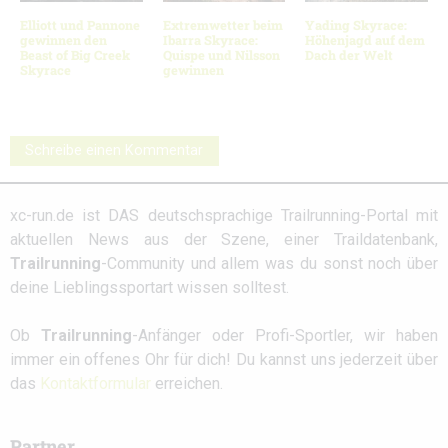
Elliott und Pannone
Extremwetter beim
Yading Skyrace:
gewinnen den
Ibarra Skyrace:
Höhenjagd auf dem
Beast of Big Creek
Quispe und Nilsson
Dach der Welt
Skyrace
gewinnen
Schreibe einen Kommentar
xc-run.de ist DAS deutschsprachige Trailrunning-Portal mit
aktuellen News aus der Szene, einer Traildatenbank,
Trailrunning
-Community und allem was du sonst noch über
deine Lieblingssportart wissen solltest.
Ob
Trailrunning
-Anfänger oder Profi-Sportler, wir haben
immer ein offenes Ohr für dich! Du kannst uns jederzeit über
das
Kontaktformular
erreichen.
Partner