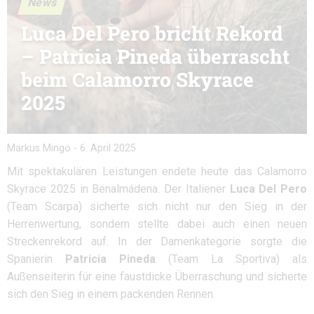
News
Luca Del Pero bricht Rekord
– Patricia Pineda überrascht
beim Calamorro Skyrace
2025
Markus Mingo
-
6. April 2025
Mit spektakulären Leistungen endete heute das Calamorro
Skyrace 2025 in Benalmádena. Der Italiener
Luca Del Pero
(Team Scarpa) sicherte sich nicht nur den Sieg in der
Herrenwertung, sondern stellte dabei auch einen neuen
Streckenrekord auf. In der Damenkategorie sorgte die
Spanierin
Patricia Pineda
(Team La Sportiva) als
Außenseiterin für eine faustdicke Überraschung und sicherte
sich den Sieg in einem packenden Rennen.