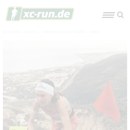
XC-RUN.DE
»
EVENTS
»
SKYRUNNER WORLD SERIES
»
NEWS