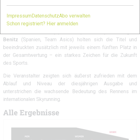
Junge Talente glänzen in U23-
Wertung
Impressum
Datenschutz
Abo verwalten
Schon registriert? Hier anmelden
Auch in der U23-Kategorie gab es Grund zum Jubeln:
Carodilla Cabestre
(Spanien, Open Team) und
Miguel
Benitz
(Spanien, Team Asics) holten sich die Titel und
beeindruckten zusätzlich mit jeweils einem fünften Platz in
der Gesamtwertung – ein starkes Zeichen für die Zukunft
des Sports.
Die Veranstalter zeigten sich äußerst zufrieden mit dem
Ablauf und Niveau der diesjährigen Ausgabe und
unterstrichen die wachsende Bedeutung des Rennens im
internationalen Skyrunning.
Alle Ergebnisse