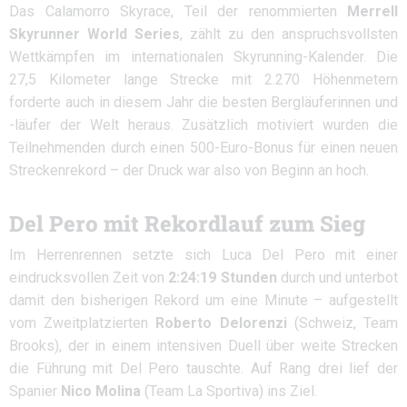
Das Calamorro Skyrace, Teil der renommierten
Merrell
Skyrunner World Series
, zählt zu den anspruchsvollsten
Wettkämpfen im internationalen Skyrunning-Kalender. Die
27,5 Kilometer lange Strecke mit 2.270 Höhenmetern
forderte auch in diesem Jahr die besten Bergläuferinnen und
-läufer der Welt heraus. Zusätzlich motiviert wurden die
Teilnehmenden durch einen 500-Euro-Bonus für einen neuen
Streckenrekord – der Druck war also von Beginn an hoch.
Del Pero mit Rekordlauf zum Sieg
Im Herrenrennen setzte sich Luca Del Pero mit einer
eindrucksvollen Zeit von
2:24:19 Stunden
durch und unterbot
damit den bisherigen Rekord um eine Minute – aufgestellt
vom Zweitplatzierten
Roberto Delorenzi
(Schweiz, Team
Brooks), der in einem intensiven Duell über weite Strecken
die Führung mit Del Pero tauschte. Auf Rang drei lief der
Spanier
Nico Molina
(Team La Sportiva) ins Ziel.